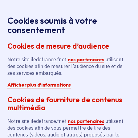
Panneau de gestion des cookies
Aller au menu
Aller au contenu principal
Aller au pied de page
Menu
Je re
Cookies soumis à votre
Ils l'ont
Tous les événements
Accueil
consentement
appelé Starmania
Cookies de mesure d’audience
Notre site iledefrance.fr et
nos partenaires
utilisent
Événement
Gressy
des cookies afin de mesurer l’audience du site et de
ses services embarqués.
Ils l'ont appelé
Afficher plus d’informations
Starmania
Cookies de fourniture de contenus
multimédia
Samedi 11 juillet 2026
Notre site iledefrance.fr et
nos partenaires
utilisent
Date de l'arrêté
des cookies afin de vous permettre de lire des
Gressy (77)
contenus (vidéos, audio et autres) proposés par le