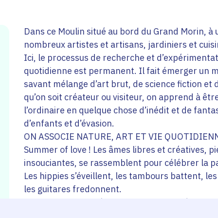
Dans ce Moulin situé au bord du Grand Morin, à u
nombreux artistes et artisans, jardiniers et cuisin
Ici, le processus de recherche et d’expérimentat
quotidienne est permanent. Il fait émerger un mo
savant mélange d’art brut, de science fiction et d
qu’on soit créateur ou visiteur, on apprend à êtr
l’ordinaire en quelque chose d’inédit et de fant
d’enfants et d’évasion.
ON ASSOCIE NATURE, ART ET VIE QUOTIDIEN
Summer of love ! Les âmes libres et créatives, p
insouciantes, se rassemblent pour célébrer la pa
Les hippies s’éveillent, les tambours battent, les
les guitares fredonnent.
Les cœurs battent à l’unisson : l’amour règne — 
L’été, la joie, l’amour, la beauté. Que demander d