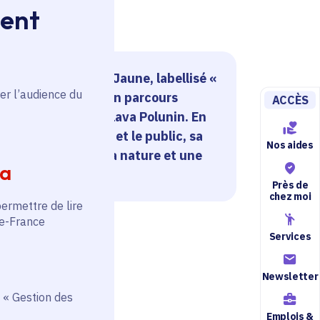
ment
n-théâtre du Moulin Jaune, labellisé «
er l’audience du
e France", propose un parcours
ACCÈS
iétaire, le clown Slava Polunin. En
toutes disciplines et le public, sa
Nos aides
iriques célèbrent la nature et une
ia
otidien.
Près de
chez moi
permettre de lire
de-France
Services
Newsletter
 « Gestion des
Emplois &