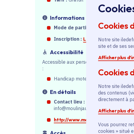
Cookie
Informations
Cookies 
Mode de participation :
Sur place
Inscription :
Lien inscription
Notre site iledef
site et de ses s
Accessibilité
Afficher plus d’
Accessible aux personnes en situation de
:
Cookies d
Handicap moteur
Notre site iledef
En détails
des contenus (vi
directement à par
Contact lieu :
info@moulinjaune.com
Afficher plus d’
http://www.moulinjaune.com
Vous pourrez ret
cookies » situé 
Accès