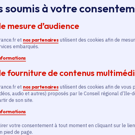
s soumis à votre consente
de mesure d’audience
Le long de la rivière du Grand Morin, le jardi
rance.fr et
nos partenaires
utilisent des cookies afin de mesur
Jardin remarquable » et "Patrimoine d'Ile d
ervices embarqués.
enchanteur à travers les univers de son propr
co-création permanente avec des artistes de 
informations
succession de jardins colorés et d'univers on
e fourniture de contenus multiméd
manière joyeuse et poétique d'aborder le qu
rance.fr et
nos partenaires
utilisent des cookies afin de vous 
déos, audio et autres) proposés par le Conseil régional d’Ile-
tir de son site.
informations
irer votre consentement à tout moment en cliquant sur le lien
en pied de page.