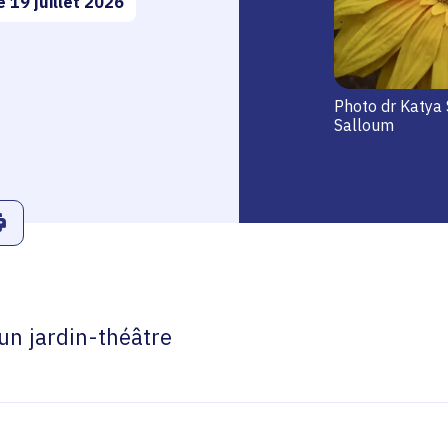
 19 juillet 2026
Photo dr Katya
Salloum
r
Linkedin
ans le presse-papier
Imprimer
un jardin-théâtre