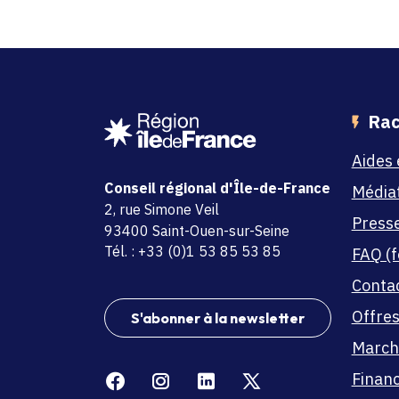
Rac
Aides 
Conseil régional d'Île-de-France
Média
adresse
2, rue Simone Veil
Press
code postal et commune
93400 Saint-Ouen-sur-Seine
Tél. : +33 (0)1 53 85 53 85
FAQ (f
Conta
Offres
S'abonner à la newsletter
March
Facebook
Instagram
Linkedin
X
Finan