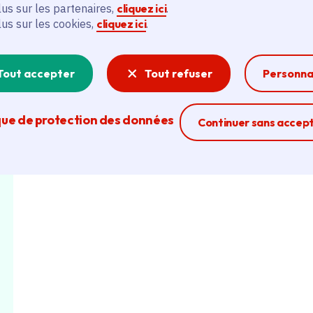
lus sur les partenaires,
cliquez ici
.
lus sur les cookies,
cliquez ici
.
Tout accepter
Tout refuser
Personna
que de protection des données
Ferme la modal
Continuer sans accep