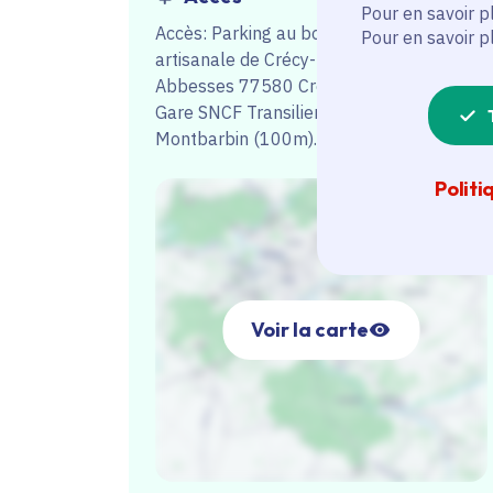
Pour en savoir p
Accès: Parking au bout de la zone
Pour en savoir p
artisanale de Crécy-la-Chapelle (rue des
Abbesses 77580 Crécy-la-Chapelle).
Gare SNCF Transilien de Villiers-
Montbarbin (100m).
Politi
Voir la carte