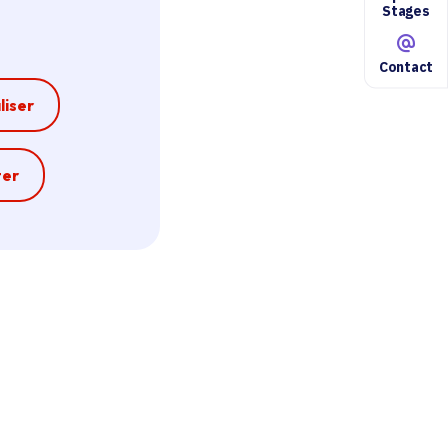
Stages
Contact
liser
e
ter