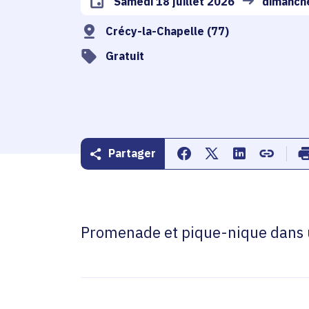
Samedi 18 juillet 2026
dimanche
Date de l'arrêté
Crécy-la-Chapelle (77)
Gratuit
Partager
Partager sur Facebook
Partager sur Twitte
Partager sur 
Copier d
Promenade et pique-nique dans 