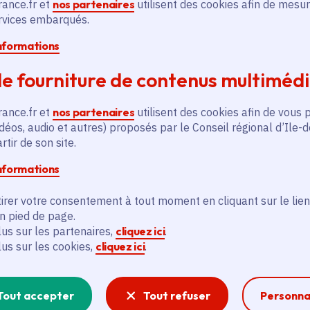
rance.fr et
nos partenaires
utilisent des cookies afin de mesur
ervices embarqués.
informations
e fourniture de contenus multiméd
rance.fr et
nos partenaires
utilisent des cookies afin de vous 
déos, audio et autres) proposés par le Conseil régional d’Ile-
tir de son site.
informations
irer votre consentement à tout moment en cliquant sur le lien
en pied de page.
lus sur les partenaires,
cliquez ici
.
lus sur les cookies,
cliquez ici
.
Tout accepter
Tout refuser
Personna