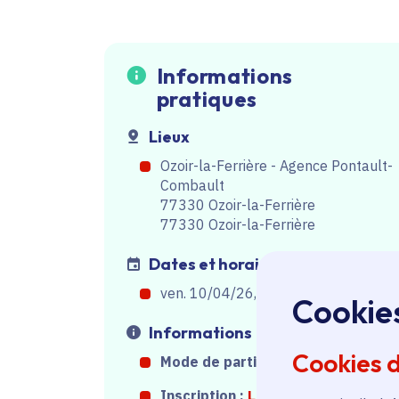
Informations
pratiques
Lieux
Ozoir-la-Ferrière - Agence Pontault-
Combault
77330 Ozoir-la-Ferrière
77330 Ozoir-la-Ferrière
Dates et horaires
ven. 10/04/26, de 09h00
à
10h30
Cookie
Informations
Cookies 
Mode de participation :
Sur place
Inscription :
Lien inscription