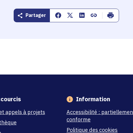
Partager
Partager sur Facebook
Partager sur Twitter
Partager sur Linkedin
Copier dans le pr
Imprimer
courcis
Information
et appels à projets
Accessibilité : partiellemen
conforme
thèque
Politique des cookies
e