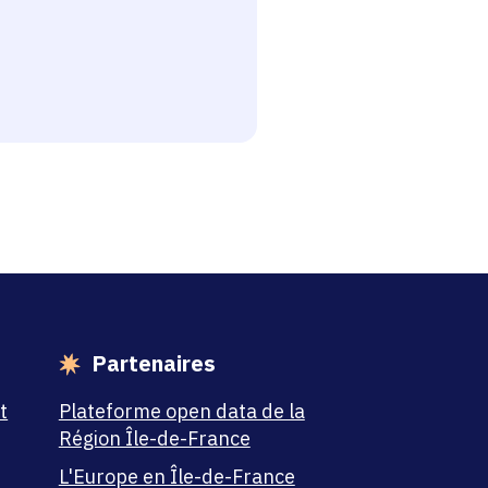
esse-papier
Partenaires
t
Plateforme open data de la
Région Île-de-France
L'Europe en Île-de-France