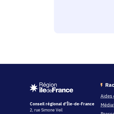
Rac
Aides 
Conseil régional d'Île-de-France
Média
adresse
2, rue Simone Veil
Press