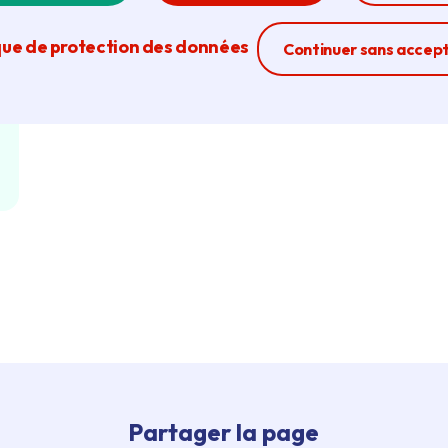
que de protection des données
Ferme la modal
Continuer sans accep
Partager la page