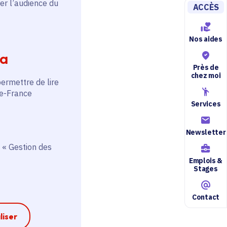
er l’audience du
ACCÈS
Nos aides
ia
Près de
chez moi
permettre de lire
de-France
Services
Newsletter
 « Gestion des
Emplois &
Stages
Contact
liser