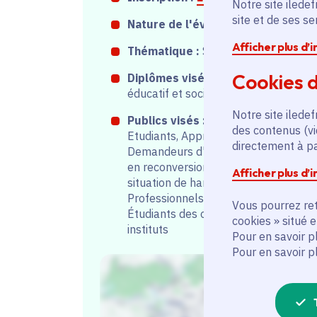
Notre site iledef
site et de ses s
Nature de l'événement :
Forum
Afficher plus d’
Thématique :
Social
Cookies d
Diplômes visés :
Accompagnant(e)
éducatif et social (AES)
Notre site iledef
Publics visés :
Collégiens, Lycéens,
des contenus (vi
Etudiants, Apprentis, Parents,
directement à par
Demandeurs d'emploi, Personnes
en reconversion, Personnes en
Afficher plus d’
situation de handicap,
Professionnels de l'orientation,
Vous pourrez ret
Étudiants des organismes et
cookies » situé 
instituts
Pour en savoir p
Pour en savoir p