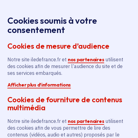
Panneau de gestion des cookies
Aller au menu
Aller au contenu principal
Aller au pied de page
Menu
Je re
Cookies soumis à votre
Forum des
Tous les événements
Accueil
consentement
Métiers de l'Humain : Rencontrez Vos Futurs
Cookies de mesure d’audience
Employeurs au GRETA de Champigny-sur-Marne
Notre site iledefrance.fr et
nos partenaires
utilisent
des cookies afin de mesurer l’audience du site et de
Événement
ses services embarqués.
Afficher plus d’informations
Forum des Métiers de
Cookies de fourniture de contenus
l'Humain : Rencontrez
multimédia
Vos Futurs Employeurs
Notre site iledefrance.fr et
nos partenaires
utilisent
au GRETA de
des cookies afin de vous permettre de lire des
contenus (vidéos, audio et autres) proposés par le