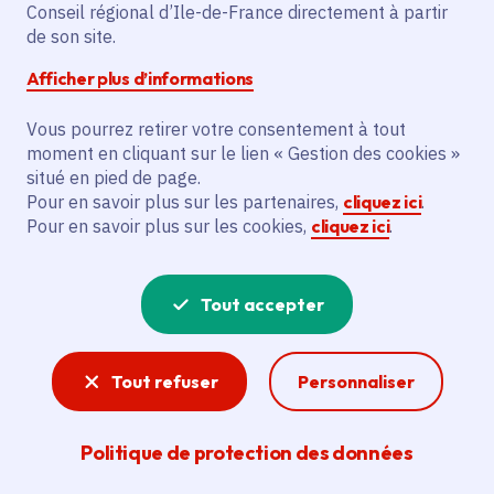
Champigny-sur-Marne
Conseil régional d’Ile-de-France directement à partir
de son site.
Afficher plus d’informations
Mercredi 1 avril 2026
Date de l'arrêté
Vous pourrez retirer votre consentement à tout
moment en cliquant sur le lien « Gestion des cookies »
Champigny-sur-Marne (94)
situé en pied de page.
Pour en savoir plus sur les partenaires,
cliquez ici
.
Pour en savoir plus sur les cookies,
cliquez ici
.
Partager
Partager sur Facebook
Partager sur Twitter
Partager sur Linkedin
Copier dans le presse-papier
Tout accepter
Tout refuser
Personnaliser
Politique de protection des données