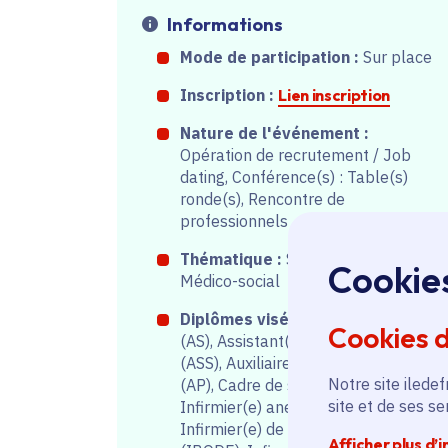
Informations
Mode de participation :
Sur place
Inscription :
Lien inscription
Nature de l'événement :
Opération de recrutement / Job
dating, Conférence(s) : Table(s)
ronde(s), Rencontre de
professionnels
Thématique :
Sanitaire, Social,
Cookie
Médico-social
Diplômes visés :
Aide-soignant(e)
Cookies 
(AS), Assistant(e) de service social
(ASS), Auxiliaire de puériculture
Notre site iledef
(AP), Cadre de santé (CS),
site et de ses s
Infirmier(e) anesthésiste (IADE),
Infirmier(e) de bloc opératoire
Afficher plus d’