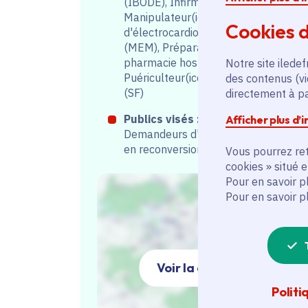
(IBODE), Infirmier(e) (IDE),
Manipulateur(ice)
Cookies d
d'électrocardiologie médicale
(MEM), Préparateur(ice) en
pharmacie hospitalière (PPH),
Notre site iledef
Puériculteur(ice) (P), Sage-femme
des contenus (vi
(SF)
directement à par
Publics visés :
Etudiants,
Afficher plus d’
Demandeurs d'emploi, Personnes
en reconversion
Vous pourrez ret
cookies » situé 
Pour en savoir p
Pour en savoir p
Voir la carte
Politi