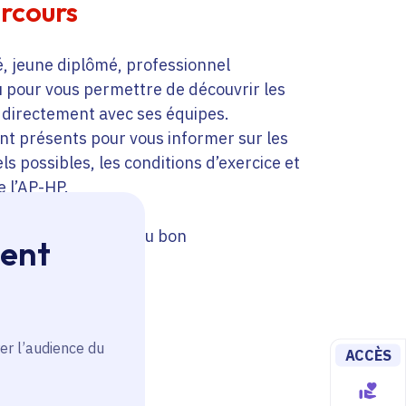
arcours
, jeune diplômé, professionnel
u pour vous permettre de découvrir les
 directement avec ses équipes.
ont présents pour vous informer sur les
s possibles, les conditions d’exercice et
e l’AP-HP.
rs indispensables au bon
ment
dans les domaines :
er l’audience du
ACCÈS