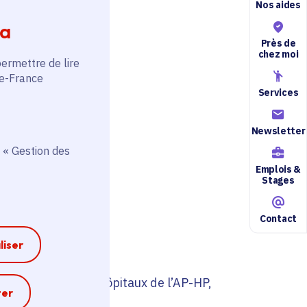
Nos aides
ia
Près de
chez moi
permettre de lire
de-France
Services
Newsletter
 « Gestion des
tés
Emplois &
ront :
Stages
Contact
liser
issus de tous les hôpitaux de l’AP-HP,
e
ter