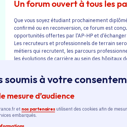
Un forum ouvert à tous les p
Que vous soyez étudiant prochainement diplômé
confirmé ou en reconversion, ce forum est conç
opportunités offertes par l’AP-HP et d’échanger
Les recruteurs et professionnels de terrain ser
métiers qui recrutent, les parcours professionnel
les évolutions de carrière au sein des hôpitaux d
Des métiers essentiels au cœur de l’hôpital
Le forum mettra à l’honneur de nombreux métie
s soumis à votre consente
fonctionnement de l’hôpital public, notamment 
de mesure d’audience
du paramédical,
rance.fr et
nos partenaires
utilisent des cookies afin de mesur
ervices embarqués.
du médico-technique,
informations