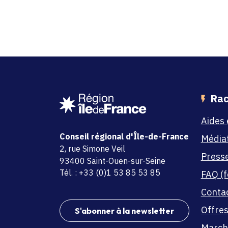
Rac
Aides 
Conseil régional d'Île-de-France
Média
adresse
2, rue Simone Veil
Press
code postal et commune
93400 Saint-Ouen-sur-Seine
Tél. : +33 (0)1 53 85 53 85
FAQ (f
Conta
Offres
S'abonner à la newsletter
March