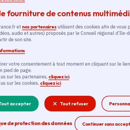
du social et socio-éducatif,
e fourniture de contenus multiméd
de la maïeutique,
rance.fr et
nos partenaires
utilisent des cookies afin de vous 
déos, audio et autres) proposés par le Conseil régional d’Ile-
de la médecine du travail,
tir de son site.
informations
ainsi que de la petite enfance.
irer votre consentement à tout moment en cliquant sur le lien
Une matinée riche en échanges et en opportuni
en pied de page.
Tout au long de la matinée, les participants pour
lus sur les partenaires,
cliquez ici
.
lus sur les cookies,
cliquez ici
.
rencontrer les recruteurs de l’AP-HP,
Tout accepter
Tout refuser
Personna
échanger avec des professionnels de terrain 
que de protection des données
Ferme la modal
Continuer sans accep