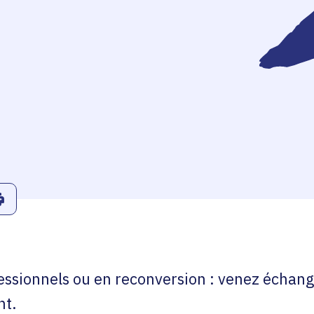
r
Linkedin
ans le presse-papier
Imprimer
essionnels ou en reconversion : venez échang
nt.