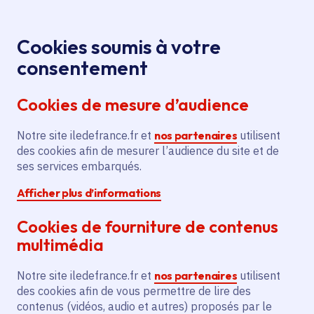
Panneau de gestion des cookies
Aller au menu
Aller au contenu principal
Aller au pied de page
Menu
Je re
Cookies soumis à votre
FESTIVAL
Tous les événements
Accueil
consentement
JAM’IYYA #4 - LE HOODIE DJS
Cookies de mesure d’audience
Notre site iledefrance.fr et
nos partenaires
utilisent
Événement
Montreuil
des cookies afin de mesurer l’audience du site et de
ses services embarqués.
FESTIVAL JAM’IYYA
Afficher plus d’informations
#4 - LE HOODIE DJS
Cookies de fourniture de contenus
multimédia
Samedi 27 juin 2026
Notre site iledefrance.fr et
nos partenaires
utilisent
Date de l'arrêté
des cookies afin de vous permettre de lire des
Montreuil (93)
contenus (vidéos, audio et autres) proposés par le