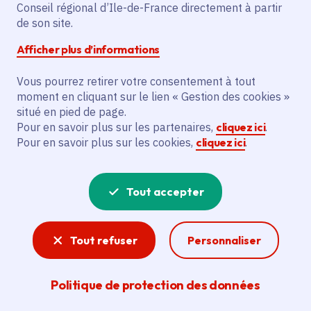
Conseil régional d’Ile-de-France directement à partir
Gratuit
de son site.
Jusqu'à 99 ans
Afficher plus d’informations
Vous pourrez retirer votre consentement à tout
Partager
moment en cliquant sur le lien « Gestion des cookies »
situé en pied de page.
Partager sur Facebook
Partager sur Twitter
Partager sur Linkedin
Copier dans le presse-papier
Pour en savoir plus sur les partenaires,
cliquez ici
.
Pour en savoir plus sur les cookies,
cliquez ici
.
Tout accepter
Tout refuser
Personnaliser
Politique de protection des données