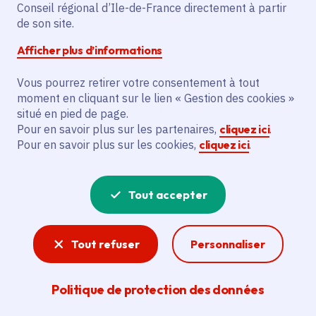
Conseil régional d’Ile-de-France directement à partir
Montreuil (93)
de son site.
Gratuit
Afficher plus d’informations
Jusqu'à 99 ans
Vous pourrez retirer votre consentement à tout
moment en cliquant sur le lien « Gestion des cookies »
situé en pied de page.
Partager
Pour en savoir plus sur les partenaires,
cliquez ici
.
Pour en savoir plus sur les cookies,
cliquez ici
.
Partager sur Facebook
Partager sur Twitter
Partager sur Linkedin
Copier dans le presse-papier
Tout accepter
Tout refuser
Personnaliser
Politique de protection des données