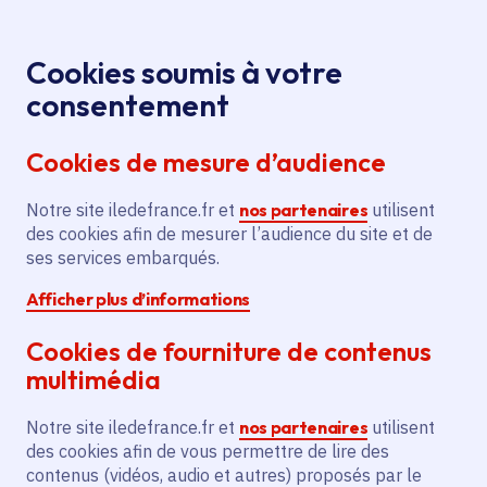
Panneau de gestion des cookies
Aller au menu
Aller au contenu principal
Aller au pied de page
Menu
Je re
Cookies soumis à votre
FESTIVAL
Tous les événements
Accueil
consentement
JAM’IYYA #4 - CIE L’ÊTRE-LOUVE
Cookies de mesure d’audience
Notre site iledefrance.fr et
nos partenaires
utilisent
Événement
Montreuil
des cookies afin de mesurer l’audience du site et de
ses services embarqués.
FESTIVAL JAM’IYYA
Afficher plus d’informations
#4 - CIE L’ÊTRE-
Cookies de fourniture de contenus
LOUVE
multimédia
Notre site iledefrance.fr et
nos partenaires
utilisent
des cookies afin de vous permettre de lire des
Samedi 27 juin 2026
contenus (vidéos, audio et autres) proposés par le
Date de l'arrêté