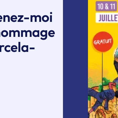
enez-moi
-hommage
rcela-