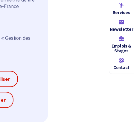
de-France
Services
Newsletter
 « Gestion des
Emplois &
Stages
Contact
liser
e
ter