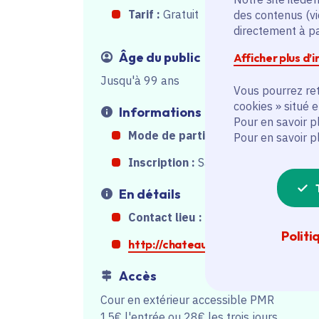
Tarif :
Gratuit
des contenus (vi
directement à par
Âge du public
Afficher plus d’
Jusqu'à 99 ans
Vous pourrez ret
cookies » situé 
Informations
Pour en savoir p
Mode de participation :
Sur place
Pour en savoir p
Inscription :
Sans inscription
En détails
Contact lieu :
0645683294
Politi
http://chateaudepaley.com
Accès
Cour en extérieur accessible PMR
15€ l'entrée ou 28€ les trois jours.