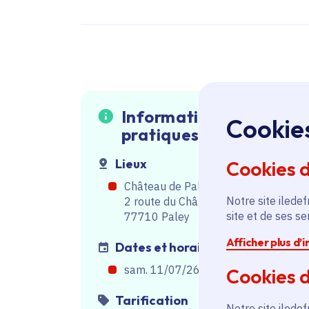
Informations
Cookie
pratiques
Lieux
Cookies 
Château de Paley
Notre site iledef
2 route du Château 77710 Paley
site et de ses s
77710 Paley
Afficher plus d’
Dates et horaires
sam. 11/07/26, de 14h00
à
18h00
Cookies d
Tarification
Notre site iledef