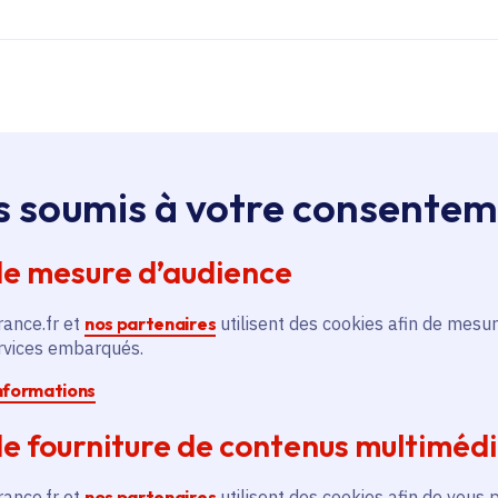
Jeu de rôle, fantasy et figurines
Parcours hommage autour d’une figure majeure d
s soumis à votre consente
fantasy française, avec présentation d’objets pe
de mesure d’audience
rance.fr et
nos partenaires
utilisent des cookies afin de mesur
Château privé, cour entourée dune médiéval
ervices embarqués.
informations
e fourniture de contenus multiméd
rance.fr et
nos partenaires
utilisent des cookies afin de vous 