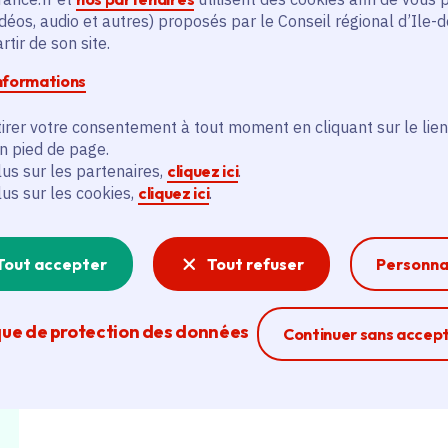
déos, audio et autres) proposés par le Conseil régional d’Ile-
tir de son site.
informations
irer votre consentement à tout moment en cliquant sur le lien
en pied de page.
lus sur les partenaires,
cliquez ici
.
lus sur les cookies,
cliquez ici
.
Tout accepter
Tout refuser
Personna
que de protection des données
Ferme la modal
Continuer sans accep