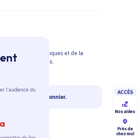
es imaginaires ludiques et de la
ment
rsonnels et figurines.
er l’audience du
ACCÈS
e du 12eme et Pigeonnier.
Nos aides
ia
Près de
chez moi
permettre de lire