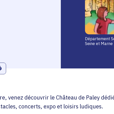
Département S
Seine et Marne
r
Linkedin
ans le presse-papier
Imprimer
re, venez découvrir le Château de Paley dédié 
cles, concerts, expo et loisirs ludiques.