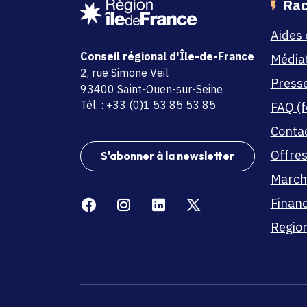
Rac
Aides 
Conseil régional d'Île-de-France
Média
adresse
2, rue Simone Veil
Press
code postal et commune
93400 Saint-Ouen-sur-Seine
Tél. : +33 (0)1 53 85 53 85
FAQ (f
Conta
Offres
S'abonner à la newsletter
March
Facebook
Instagram
Linkedin
X
Finan
Region