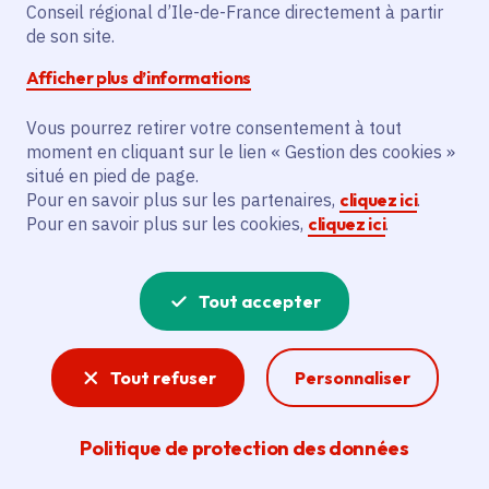
Conseil régional d’Ile-de-France directement à partir
Paley (77)
de son site.
Gratuit
Afficher plus d’informations
De 5 à 99 ans
Vous pourrez retirer votre consentement à tout
moment en cliquant sur le lien « Gestion des cookies »
situé en pied de page.
Partager
Pour en savoir plus sur les partenaires,
cliquez ici
.
Pour en savoir plus sur les cookies,
cliquez ici
.
Partager sur Facebook
Partager sur Twitter
Partager sur Linkedin
Copier dans le presse-papier
Tout accepter
Tout refuser
Personnaliser
Politique de protection des données