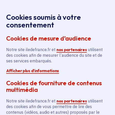
Panneau de gestion des cookies
Aller au menu
Aller au contenu principal
Aller au pied de page
Menu
Je re
Cookies soumis à votre
Festival
Tous les événements
Accueil
consentement
Emmenez-moi - Dragons - Léone Leconte
Cookies de mesure d’audience
Notre site iledefrance.fr et
nos partenaires
utilisent
Événement
Paley
des cookies afin de mesurer l’audience du site et de
ses services embarqués.
Festival Emmenez-moi
Afficher plus d’informations
- Dragons - Léone
Cookies de fourniture de contenus
Leconte
multimédia
Notre site iledefrance.fr et
nos partenaires
utilisent
des cookies afin de vous permettre de lire des
Samedi 11 juillet 2026
contenus (vidéos, audio et autres) proposés par le
Date de l'arrêté