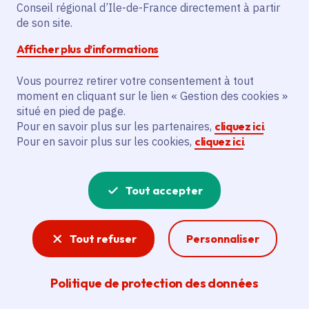
Fontainebleau (77)
Conseil régional d’Ile-de-France directement à partir
de son site.
Gratuit
Afficher plus d’informations
Partager
Vous pourrez retirer votre consentement à tout
moment en cliquant sur le lien « Gestion des cookies »
situé en pied de page.
Partager sur Facebook
Partager sur Twitter
Partager sur Linkedin
Copier dans le presse-papier
Pour en savoir plus sur les partenaires,
cliquez ici
.
Pour en savoir plus sur les cookies,
cliquez ici
.
Tout accepter
Tout refuser
Personnaliser
Politique de protection des données