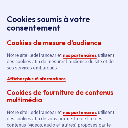
Panneau de gestion des cookies
Aller au menu
Aller au contenu principal
Aller au pied de page
Menu
Je re
Cookies soumis à votre
Festival
Tous les événements
Accueil
consentement
Django Reinhardt
Cookies de mesure d’audience
Notre site iledefrance.fr et
nos partenaires
utilisent
Événement
Fontainebleau
des cookies afin de mesurer l’audience du site et de
ses services embarqués.
Festival Django
Afficher plus d’informations
Reinhardt
Cookies de fourniture de contenus
multimédia
Samedi 27 juin 2026
Notre site iledefrance.fr et
nos partenaires
utilisent
Date de l'arrêté
dimanche 28 juin 2026
des cookies afin de vous permettre de lire des
contenus (vidéos, audio et autres) proposés par le