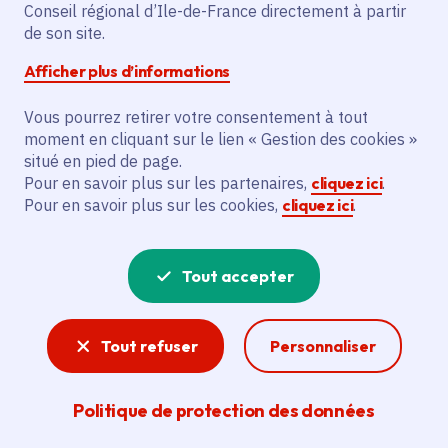
vivante
Conseil régional d’Ile-de-France directement à partir
de son site.
Afficher plus d’informations
dimanche 28 juin 2026
Vous pourrez retirer votre consentement à tout
Date de l'arrêté
dimanche 30 août 2026
moment en cliquant sur le lien « Gestion des cookies »
situé en pied de page.
Montreuil (93)
Pour en savoir plus sur les partenaires,
cliquez ici
.
Gratuit
Pour en savoir plus sur les cookies,
cliquez ici
.
De 6 à 99 ans
Tout accepter
Partager
Tout refuser
Personnaliser
Partager sur Facebook
Partager sur Twitter
Partager sur Linkedin
Copier dans le presse-papier
Politique de protection des données