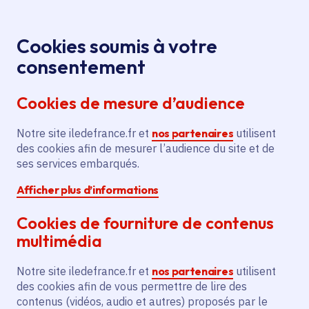
Panneau de gestion des cookies
Aller au menu
Aller au contenu principal
Aller au pied de page
Menu
Je re
Cookies soumis à votre
Expositions
Tous les événements
Accueil
consentement
photographiques – Ru Gobêtue & Archives du musée
Cookies de mesure d’audience
de l'Histoire vivante
Notre site iledefrance.fr et
nos partenaires
utilisent
des cookies afin de mesurer l’audience du site et de
Événement
Montreuil
ses services embarqués.
Afficher plus d’informations
Expositions
Cookies de fourniture de contenus
photographiques – Ru
multimédia
Gobêtue & Archives du
Notre site iledefrance.fr et
nos partenaires
utilisent
musée de l'Histoire
des cookies afin de vous permettre de lire des
contenus (vidéos, audio et autres) proposés par le