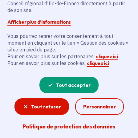
Conseil régional d’Ile-de-France directement à partir
de son site.
Samedi 16 mars 2024
Afficher plus d’informations
Date de l'arrêté
dimanche 21 juillet 2024
Vous pourrez retirer votre consentement à tout
Paris (75)
moment en cliquant sur le lien « Gestion des cookies »
situé en pied de page.
Gratuit
Pour en savoir plus sur les partenaires,
cliquez ici
.
Du mercredi au dimanche de 14h à 19h
Pour en savoir plus sur les cookies,
cliquez ici
.
Nocturne chaque premier mercredi du mois, jusqu’à
21h
Visite guidée chaque dimanche à 16h
Tout accepter
Partager
Tout refuser
Personnaliser
Partager sur Facebook
Partager sur Twitter
Partager sur Linkedin
Copier dans le presse-papier
Politique de protection des données