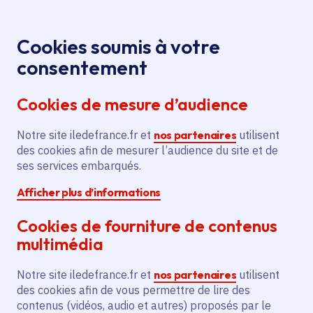
Panneau de gestion des cookies
Aller au menu
Aller au contenu principal
Aller au pied de page
Menu
Je re
Cookies soumis à votre
Expo « Vieilles
Tous les événements
Accueil
consentement
coques & jeunes récifs » au Frac-Le Plateau
Cookies de mesure d’audience
Notre site iledefrance.fr et
nos partenaires
utilisent
Événement
Exposition
des cookies afin de mesurer l’audience du site et de
ses services embarqués.
Arts plastiques, numériques et urbains
Afficher plus d’informations
Romainville
Cookies de fourniture de contenus
Expo « Vieilles coques
multimédia
& jeunes récifs » au
Notre site iledefrance.fr et
nos partenaires
utilisent
des cookies afin de vous permettre de lire des
Frac-Le Plateau
contenus (vidéos, audio et autres) proposés par le