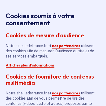
Panneau de gestion des cookies
Aller au menu
Aller au contenu principal
Aller au pied de page
Menu
Je re
Cookies soumis à votre
Ensemble
Tous les événements
Accueil
consentement
Kantika
Cookies de mesure d’audience
Notre site iledefrance.fr et
nos partenaires
utilisent
Événement
Brunoy
des cookies afin de mesurer l’audience du site et de
ses services embarqués.
Ensemble Kantika
Afficher plus d’informations
Cookies de fourniture de contenus
dimanche 5 juillet 2026
multimédia
Date de l'arrêté
Brunoy (91)
Notre site iledefrance.fr et
nos partenaires
utilisent
des cookies afin de vous permettre de lire des
Gratuit
contenus (vidéos, audio et autres) proposés par le