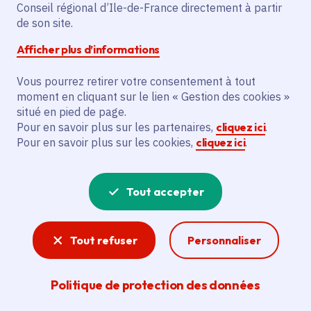
régional Vittoria
Conseil régional d’Ile-de-France directement à partir
de son site.
Afficher plus d’informations
Mercredi 21 mai 2025
Date de l'arrêté
Vous pourrez retirer votre consentement à tout
moment en cliquant sur le lien « Gestion des cookies »
Soisy-sous-Montmorency (95)
situé en pied de page.
Payant
Pour en savoir plus sur les partenaires,
cliquez ici
.
Pour en savoir plus sur les cookies,
cliquez ici
.
Partager
Tout accepter
Partager sur Facebook
Partager sur Twitter
Partager sur Linkedin
Copier dans le presse-papier
Tout refuser
Personnaliser
Politique de protection des données