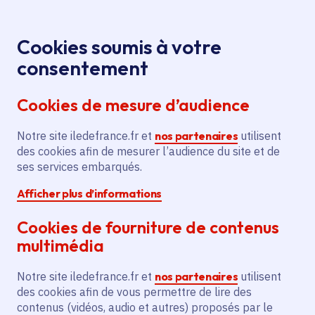
Panneau de gestion des cookies
Aller au menu
Aller au contenu principal
Aller au pied de page
Menu
Je re
Cookies soumis à votre
« Ein
Tous les événements
Accueil
consentement
Deutsches Requiem » de Johannes Brahms par le
Cookies de mesure d’audience
Chœur régional Vittoria
Notre site iledefrance.fr et
nos partenaires
utilisent
des cookies afin de mesurer l’audience du site et de
Événement
Concert
Musique
ses services embarqués.
Afficher plus d’informations
Soisy-sous-Montmorency
Montmorency
Cookies de fourniture de contenus
« Ein Deutsches
multimédia
Requiem » de Johannes
Notre site iledefrance.fr et
nos partenaires
utilisent
Brahms par le Chœur
des cookies afin de vous permettre de lire des
contenus (vidéos, audio et autres) proposés par le