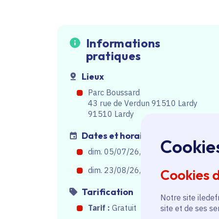
Informations
pratiques
Lieux
Parc Boussard
43 rue de Verdun 91510 Lardy
91510 Lardy
Dates et horaires
Cookie
dim. 05/07/26, de 11h00
à
12h00
dim. 23/08/26, de 11h00
à
12h00
Cookies 
Tarification
Notre site iledef
Tarif :
Gratuit
site et de ses s