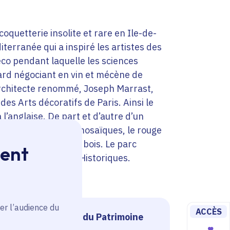
coquetterie insolite et rare en Ile-de-
iterranée qui a inspiré les artistes des
éco pendant laquelle les sciences
ard négociant en vin et mécène de
 architecte renommé, Joseph Marrast,
des Arts décoratifs de Paris. Ainsi le
à l’anglaise. De part et d’autre d’un
t la tradition des mosaïques, le rouge
t le naturel du sous bois. Le parc
ment
ire des Monuments Historiques.
er l’audience du
ACCÈS
a bénéficié du loto du Patrimoine