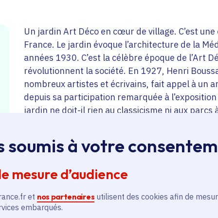
Un jardin Art Déco en cœur de village. C’est une 
France. Le jardin évoque l’architecture de la Méd
années 1930. C’est la célèbre époque de l’Art D
révolutionnent la société. En 1927, Henri Bouss
nombreux artistes et écrivains, fait appel à un
depuis sa participation remarquée à l’exposition 
jardin ne doit-il rien au classicisme ni aux parcs 
chemin d’eau, dialoguent la nouveauté du béton e
des briques et le vert des buis, les lignes pures e
s soumis à votre consente
Boussard est inscrit à l’inventaire supplémenta
de mesure d’audience
rance.fr et
nos partenaires
utilisent des cookies afin de mesur
Ce jardin inscrit aux Monuments historiques 
ervices embarqués.