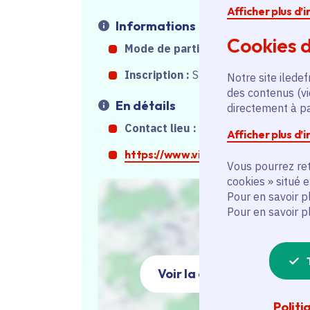
Afficher plus d’
Informations
Cookies d
Mode de participation :
Sur place
Inscription :
Sans inscription
Notre site iledef
des contenus (vi
En détails
directement à par
Contact lieu :
0169271400
Afficher plus d’
https://www.ville-lardy.fr
Vous pourrez ret
cookies » situé 
Pour en savoir p
Pour en savoir p
Voir la carte
Politi