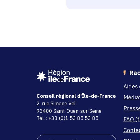
Rac
Aides 
Conseil régional d'Île-de-France
Média
adresse
2, rue Simone Veil
Press
code postal et commune
93400 Saint-Ouen-sur-Seine
Tél. : +33 (0)1 53 85 53 85
FAQ (f
Conta