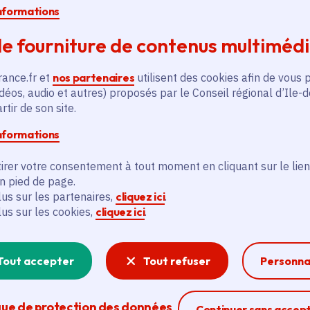
pour une restauration complète achevée en
informations
e fourniture de contenus multiméd
rance.fr et
nos partenaires
utilisent des cookies afin de vous 
déos, audio et autres) proposés par le Conseil régional d’Ile-
tir de son site.
informations
irer votre consentement à tout moment en cliquant sur le lien
en pied de page.
lus sur les partenaires,
cliquez ici
.
lus sur les cookies,
cliquez ici
.
Tout accepter
Tout refuser
Personna
que de protection des données
Ferme la modal
Continuer sans accep