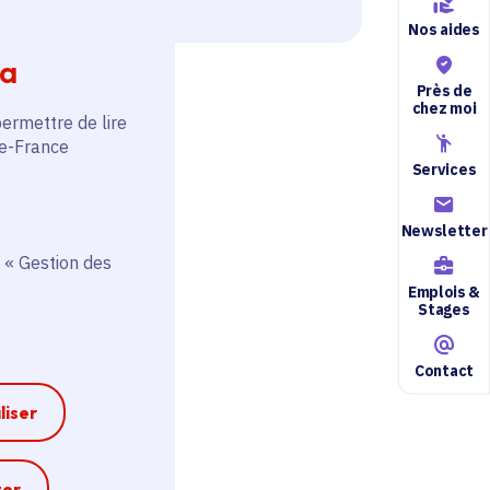
 2022.
Nos aides
ia
Près de
chez moi
permettre de lire
de-France
Services
Newsletter
 « Gestion des
Emplois &
Stages
Contact
liser
e
ter