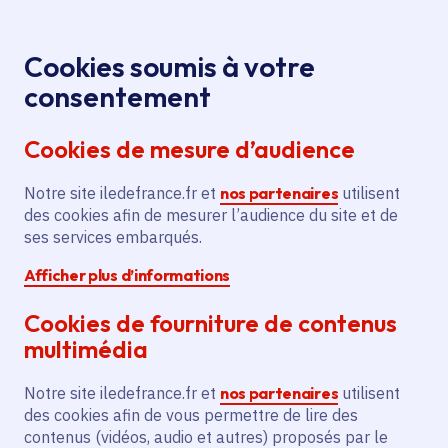
Panneau de gestion des cookies
Aller au menu
Aller au contenu principal
Aller au pied de page
Menu
Je re
Cookies soumis à votre
Culture
Tous les événements
Accueil
consentement
nature !
Cookies de mesure d’audience
Notre site iledefrance.fr et
nos partenaires
utilisent
Événement
Thorigny-sur-Marne
des cookies afin de mesurer l’audience du site et de
ses services embarqués.
Culture nature !
Afficher plus d’informations
Cookies de fourniture de contenus
Samedi 4 juillet 2026
multimédia
Date de l'arrêté
Thorigny-sur-Marne (77)
Notre site iledefrance.fr et
nos partenaires
utilisent
des cookies afin de vous permettre de lire des
Gratuit
contenus (vidéos, audio et autres) proposés par le