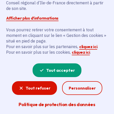
De 2 à 121 ans
Conseil régional d’Ile-de-France directement à partir
de son site.
Afficher plus d’informations
Partager
Vous pourrez retirer votre consentement à tout
Partager sur Facebook
Partager sur Twitter
Partager sur Linkedin
Copier dans le presse-papier
moment en cliquant sur le lien « Gestion des cookies »
situé en pied de page.
Pour en savoir plus sur les partenaires,
cliquez ici
.
Pour en savoir plus sur les cookies,
cliquez ici
.
Tout accepter
Tout refuser
Personnaliser
Politique de protection des données