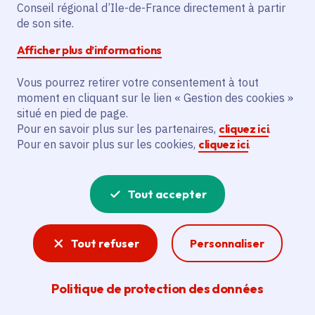
Conseil régional d’Ile-de-France directement à partir
Gratuit
de son site.
De 10 à 121 ans
Afficher plus d’informations
Vous pourrez retirer votre consentement à tout
Partager
moment en cliquant sur le lien « Gestion des cookies »
situé en pied de page.
Partager sur Facebook
Partager sur Twitter
Partager sur Linkedin
Copier dans le presse-papier
Pour en savoir plus sur les partenaires,
cliquez ici
.
Pour en savoir plus sur les cookies,
cliquez ici
.
Tout accepter
Tout refuser
Personnaliser
Politique de protection des données