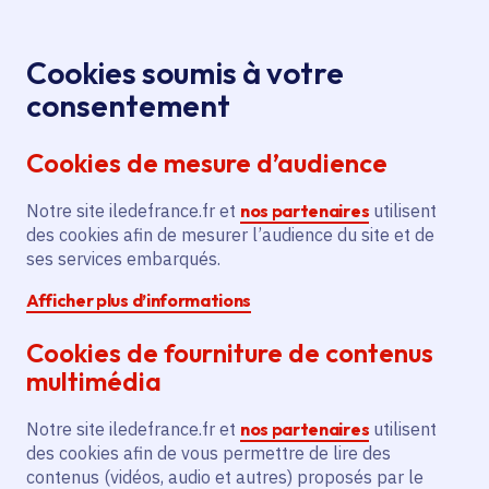
Panneau de gestion des cookies
Aller au menu
Aller au contenu principal
Aller au pied de page
Menu
Je re
Cookies soumis à votre
Cueillette de
Tous les événements
Accueil
consentement
plantes sauvages comestibles
Cookies de mesure d’audience
Notre site iledefrance.fr et
nos partenaires
utilisent
Événement
Brétigny-sur-Orge
des cookies afin de mesurer l’audience du site et de
ses services embarqués.
Cueillette de plantes
Afficher plus d’informations
sauvages comestibles
Cookies de fourniture de contenus
multimédia
dimanche 19 juillet 2026
Notre site iledefrance.fr et
nos partenaires
utilisent
Date de l'arrêté
des cookies afin de vous permettre de lire des
Brétigny-sur-Orge (91)
contenus (vidéos, audio et autres) proposés par le