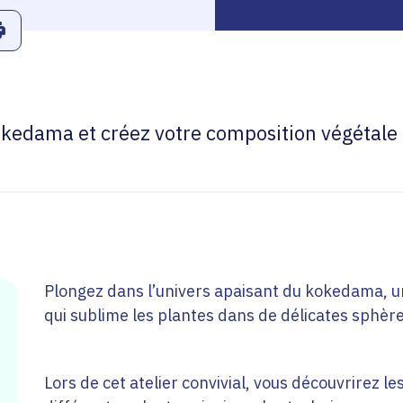
r
Linkedin
ans le presse-papier
Imprimer
 kokedama et créez votre composition végétale
Plongez dans l’univers apaisant du kokedama, un
qui sublime les plantes dans de délicates sphèr
Lors de cet atelier convivial, vous découvrirez l