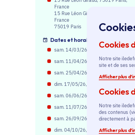
France
15 Rue Léon Giraud, 75019 Paris,
France
Cookie
75019 Paris
Dates et horaires
Cookies 
sam. 14/03/26, de 11h00
à
13h00
Notre site iledef
sam. 11/04/26, de 12h00
à
14h00
site et de ses s
sam. 25/04/26, de 16h30
à
18h30
Afficher plus d’
dim. 17/05/26, de 16h00
à
18h00
Cookies d
sam. 06/06/26, de 16h30
à
18h30
Notre site iledef
sam. 11/07/26, de 16h30
à
18h30
des contenus (vi
sam. 26/09/26, de 16h00
à
18h00
directement à par
dim. 04/10/26, de 16h00
à
18h00
Afficher plus d’