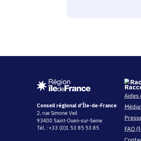
Rac
Aides 
Conseil régional d'Île-de-France
Média
adresse
2, rue Simone Veil
Press
code postal et commune
93400 Saint-Ouen-sur-Seine
Tél. : +33 (0)1 53 85 53 85
FAQ (f
Conta