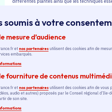
différentes plantes ainsi que les techniques ess
propre création à la maison.
s soumis à votre consente
Après avoir choisi votre plante ( asparagus plum
apprendrez à préparer le substrat, modeler votr
de mesure d’audience
soigneusement de mousse avant de la ficeler ave
rance.fr et
nos partenaires
utilisent des cookies afin de mesur
ervices embarqués.
Accessible aux débutants comme aux amoureux de
informations
créativité, savoir-faire artisanal et connexion 
autour d’un café ou d’un thé.
e fourniture de contenus multiméd
rance.fr et
nos partenaires
utilisent des cookies afin de vous 
Vous repartirez avec votre kokedama unique, prê
déos, audio et autres) proposés par le Conseil régional d’Ile-
votre intérieur, ainsi que tous les conseils d’ent
tir de son site.
nombreuses années.
informations