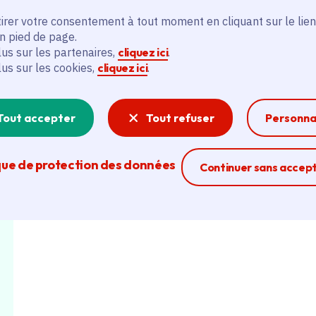
irer votre consentement à tout moment en cliquant sur le lien
L'atelier aura lieu dans les locaux de l'associat
en pied de page.
lus sur les partenaires,
cliquez ici
.
lus sur les cookies,
cliquez ici
.
Durée : 2h
Tout accepter
Tout refuser
Personna
Activité organisée par Olivia - Animatrice de cré
que de protection des données
Ferme la modal
Continuer sans accep
Infos et réservation sur
EcoNature :
https://www
votre-kokedama-simplement-7752