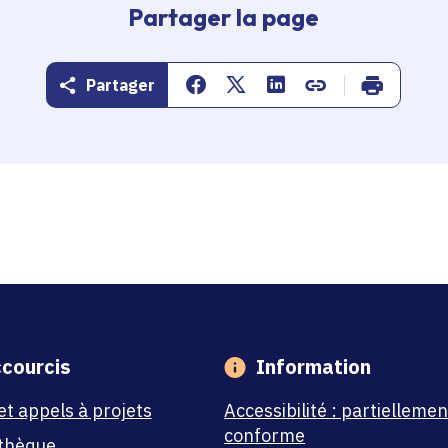
Partager la page
Partager
Partager sur Facebook
Partager sur Twitter
Partager sur Linkedin
Copier dans le pr
Imprimer
courcis
Information
et appels à projets
Accessibilité : partiellemen
conforme
thèque