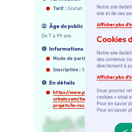
Notre site iledef
Tarif :
Gratuit
site et de ses s
Afficher plus d’
Âge du public
De 7 à 99 ans
Cookies d
Informations
Notre site iledef
Mode de participation :
Sur place
des contenus (vi
directement à par
Inscription :
Sans inscription
Afficher plus d’
En détails
Vous pourrez ret
https://www.plateau-
cookies » situé 
urbain.com/tiers-lieux/nos-
Pour en savoir p
projets/la-roche/
Pour en savoir p