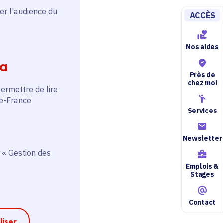
er l’audience du
ACCÈS
Nos aides
ia
Près de
chez moi
permettre de lire
de-France
Services
Newsletter
 « Gestion des
Emplois &
Stages
Contact
liser