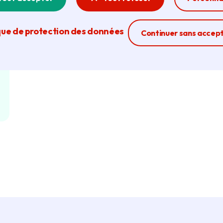
que de protection des données
Ferme la modal
Continuer sans accep