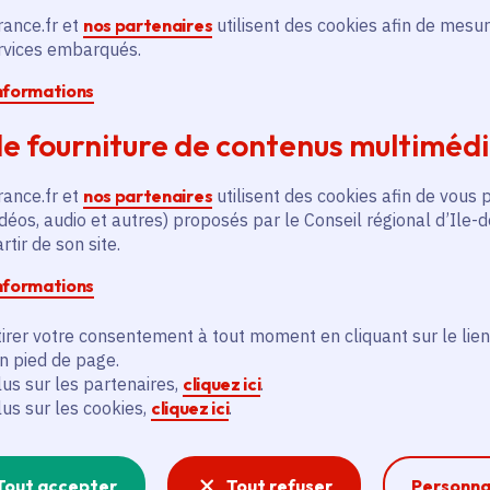
rance.fr et
nos partenaires
utilisent des cookies afin de mesur
ervices embarqués.
informations
e fourniture de contenus multiméd
rance.fr et
nos partenaires
utilisent des cookies afin de vous 
déos, audio et autres) proposés par le Conseil régional d’Ile-
tir de son site.
informations
irer votre consentement à tout moment en cliquant sur le lien
en pied de page.
lus sur les partenaires,
cliquez ici
.
lus sur les cookies,
cliquez ici
.
Tout accepter
Tout refuser
Personna