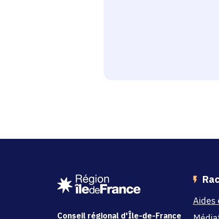
Rac
Aides 
Conseil régional d'Île-de-France
Média