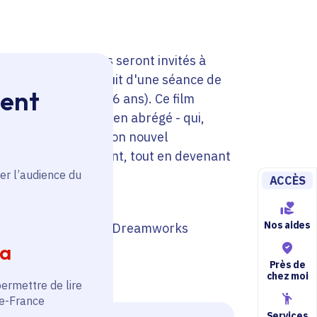
stique, les visiteurs seront invités à
 à la tombée de la nuit d'une séance de
ment
auvage (à partir de 6 ans). Ce film
ROZZUM 7134, “Roz” en abrégé - qui,
endre à s'adapter à son nouvel
s animaux qui y vivent, tout en devenant
mmera Joli-Bec.
er l’audience du
ACCÈS
Nos aides
ur laquelle le studio Dreamworks
 Superbe !
ia
Près de
chez moi
permettre de lire
de-France
Services