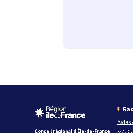
Rac
Aides 
Conseil régional d'Île-de-France
Média