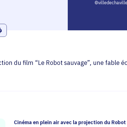
©villedechavill
r
Linkedin
ans le presse-papier
Imprimer
ction du film “Le Robot sauvage”, une fable é
Cinéma en plein air avec la projection du Robot