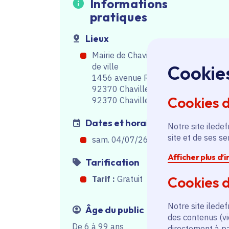
Informations
pratiques
Lieux
Mairie de Chaville - Parc de l'hôtel
Cookie
de ville
1456 avenue Roger Salengro
92370 Chaville
Cookies 
92370 Chaville
Dates et horaires
Notre site iledef
site et de ses s
sam. 04/07/26, de 22h00
à
23h45
Afficher plus d’
Tarification
Cookies d
Tarif :
Gratuit
Notre site iledef
Âge du public
des contenus (vi
De 6 à 99 ans
directement à par