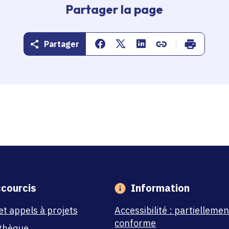
Partager la page
Partager
Partager sur Facebook
Partager sur Twitter
Partager sur Linkedin
Copier dans le pr
Imprimer
courcis
Information
et appels à projets
Accessibilité : partiellemen
conforme
thèque