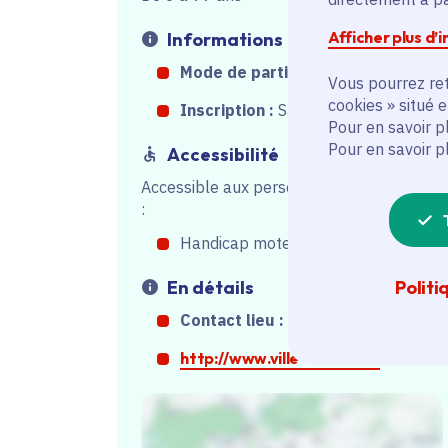
Afficher plus d’
Informations
Mode de participation :
Sur place
Vous pourrez ret
cookies » situé 
Inscription :
Sans inscription
Pour en savoir p
Pour en savoir p
Accessibilité
Accessible aux personnes en situation de
:
Handicap moteur
Politi
En détails
Contact lieu :
01 41 15 40 00
http://www.ville-chaville.fr