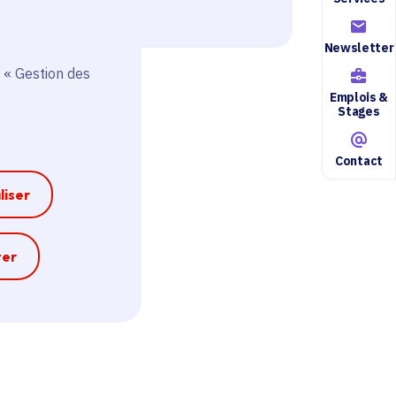
Newsletter
 « Gestion des
Emplois &
Stages
Contact
liser
e
ter