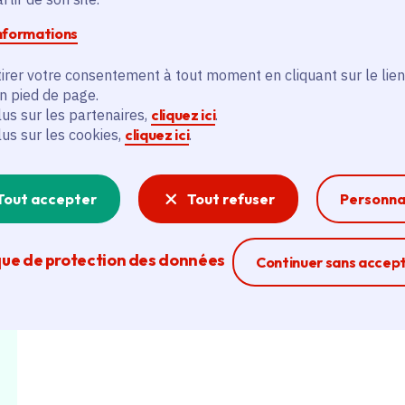
Mairie de Chaville. Jardins.
informations
irer votre consentement à tout moment en cliquant sur le lien
en pied de page.
lus sur les partenaires,
cliquez ici
.
lus sur les cookies,
cliquez ici
.
Tout accepter
Tout refuser
Personna
que de protection des données
Ferme la modal
Continuer sans accep