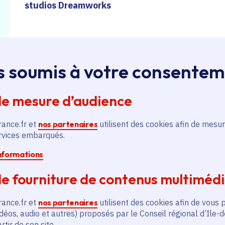
studios Dreamworks
Pour clore en beauté cette journée festive et arti
venir pique-niquer sur l'herbe avant de profiter
s soumis à votre consente
cinéma en plein air avec la projection du Robot s
d'animation suit le voyage d'un robot - l'unité 
après avoir fait naufrage sur une île, doit appr
de mesure d’audience
environnement et à établir des relations avec le
la mère adoptive d'un oison orphelin qu'elle no
rance.fr et
nos partenaires
utilisent des cookies afin de mesur
ervices embarqués.
informations
Une histore d'apprentissage classique, mais po
révolutionne encore les techniques d'animation.
e fourniture de contenus multiméd
rance.fr et
nos partenaires
utilisent des cookies afin de vous 
déos, audio et autres) proposés par le Conseil régional d’Ile-
tir de son site.