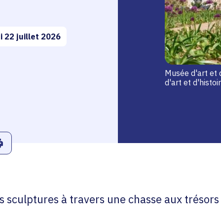
 22 juillet 2026
Musée d'art et 
d'art et d'hist
r
Linkedin
ans le presse-papier
Imprimer
s sculptures à travers une chasse aux trésors 