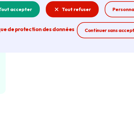
Tout accepter
Tout refuser
Personna
que de protection des données
Ferme la modal
Continuer sans accep