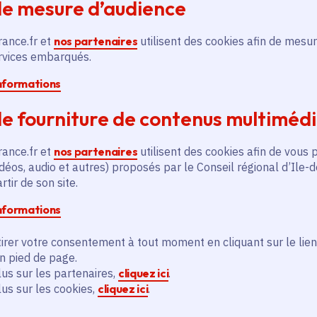
de mesure d’audience
Parvine Curie, François Stahly, Robert Facha
déambulations.
rance.fr et
nos partenaires
utilisent des cookies afin de mesur
ervices embarqués.
informations
e fourniture de contenus multiméd
rance.fr et
nos partenaires
utilisent des cookies afin de vous 
déos, audio et autres) proposés par le Conseil régional d’Ile-
tir de son site.
informations
irer votre consentement à tout moment en cliquant sur le lien
en pied de page.
lus sur les partenaires,
cliquez ici
.
lus sur les cookies,
cliquez ici
.