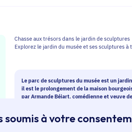
Chasse aux trésors dans le jardin de sculptures
Explorez le jardin du musée et ses sculptures à 
Le parc de sculptures du musée est un jardin
il est le prolongement de la maison bourgeo
par Armande Béjart, comédienne et veuve de 
ambiances : un jardin à la française, la clairi
belvédère et une vigne en exploitation. Vou
s soumis à votre consente
de sculptures des 19e et 20e siècle. Un rar
derrière des grands arbres, une nymphe au m