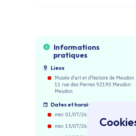
Informations
pratiques
Lieux
Musée d'art et d'histoire de Meudon
11 rue des Pierres 92190 Meudon
Meudon
Dates et horaires
mer. 01/07/26, de 14h30
à
16h30
Cookie
mer. 15/07/26, de 14h30
à
16h30