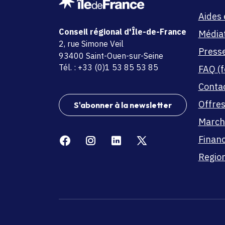
Aides 
Conseil régional d'Île-de-France
Média
adresse
2, rue Simone Veil
Press
code postal et commune
93400 Saint-Ouen-sur-Seine
Tél. : +33 (0)1 53 85 53 85
FAQ (f
Conta
Offres
S'abonner à la newsletter
March
Facebook
Instagram
Linkedin
X
Finan
Region