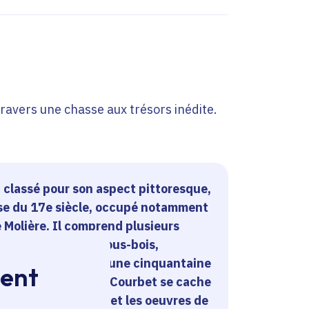
travers une chasse aux trésors inédite.
 classé pour son aspect pittoresque,
ise du 17e siècle, occupé notamment
Molière. Il comprend plusieurs
ère des conifères, sous-bois,
s pourrez y admirer une cinquantaine
ment
e bronze de Gustave Courbet se cache
ilieu d'un bosquet et les oeuvres de