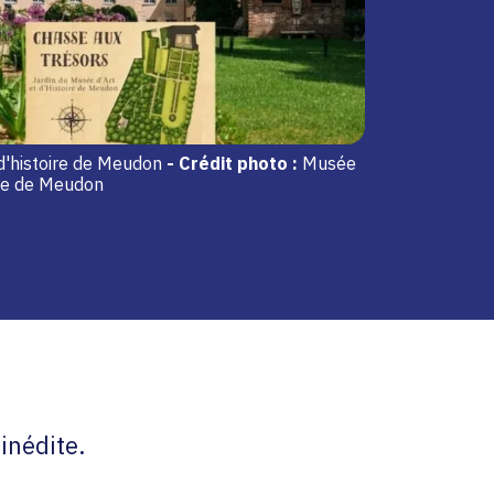
d'histoire de Meudon
-
Crédit photo :
Musée
oire de Meudon
inédite.