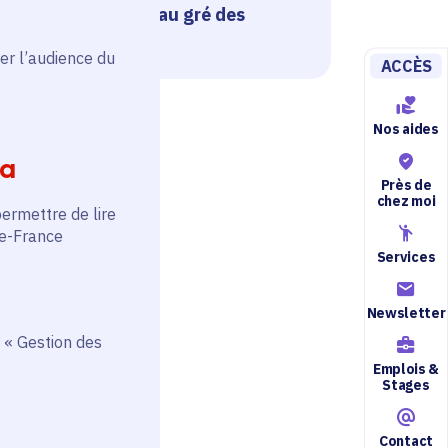
rd... se découvrent au gré des
er l’audience du
ACCÈS
Nos aides
ia
Près de
chez moi
permettre de lire
de-France
Services
Newsletter
 « Gestion des
Emplois &
Stages
Contact