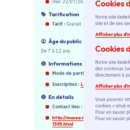
Cookies 
mer. 22/07/26, de 14h30
à
16h30
Tarification
Notre site iledef
site et de ses s
Tarif :
Gratuit
Afficher plus d’
Âge du public
Cookies d
De 7 à 12 ans
Notre site iledef
Informations
des contenus (vi
Mode de participation :
Sur place
directement à par
Inscription :
Lien inscription
Afficher plus d’
En détails
Vous pourrez ret
cookies » situé 
Contact lieu :
01 46 23 92 36
Pour en savoir p
http://musee.meudon.fr/accueil-
Pour en savoir p
1595.html