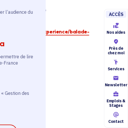
alinat et paysagiste
er l’audience du
ACCÈS
w.eco-nature.org/experience/balade-
Nos aides
ia
Près de
chez moi
permettre de lire
de-France
Services
Newsletter
 « Gestion des
Emplois &
Stages
Contact