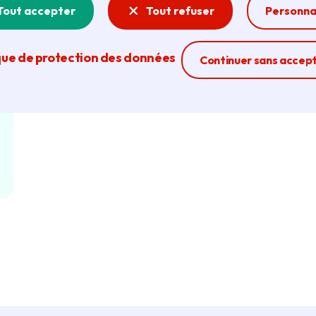
Tout accepter
Tout refuser
Personna
que de protection des données
Ferme la modal
Continuer sans accep