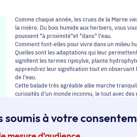
Comme chaque année, les crues de la Marne vienn
la rivière. Du bois humide aux herbiers, vous vou
poussent "à proximité"et "dans" l'eau.
Comment font-elles pour vivre dans un milieu h
Quelles sont les adaptations qui leur permetten
signifient les termes ripisylve, plante hydrophy
apprendrez leur signification tout en observant l
de l'eau.
Cette balade très agréable allie marche tranqui
curiosités d'un monde inconnu, le tout avec des ex
humide et la faune.
s soumis à votre consente
Durée : 2h30
de mesure d’audience