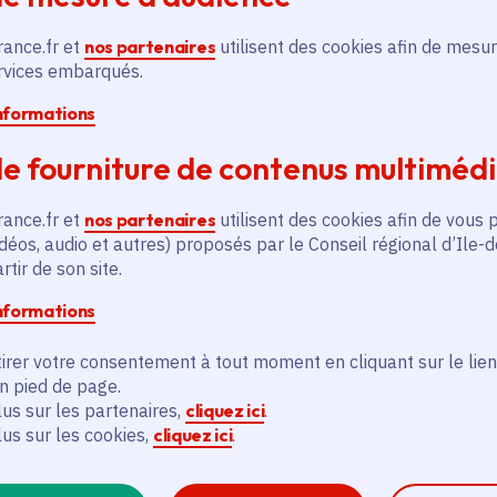
Activité organisée par Nathalie - guide nature qu
rance.fr et
nos partenaires
utilisent des cookies afin de mesur
ervices embarqués.
informations
Infos et réservation sur
EcoNature :
https://ww
nature-au-fil-de-la-marne-273
e fourniture de contenus multiméd
rance.fr et
nos partenaires
utilisent des cookies afin de vous 
déos, audio et autres) proposés par le Conseil régional d’Ile-
tir de son site.
informations
irer votre consentement à tout moment en cliquant sur le lien
en pied de page.
lus sur les partenaires,
cliquez ici
.
lus sur les cookies,
cliquez ici
.