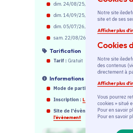
dim. 24/08/25, de 16h30
à
19h00
Notre site iledef
dim. 14/09/25, de 16h30
à
19h00
site et de ses s
dim. 05/07/26, de 14h30
à
17h00
Afficher plus d’
sam. 22/08/26, de 14h30
à
17h00
Cookies d
Tarification
Notre site iledef
Tarif :
Gratuit
des contenus (vi
directement à par
Informations
Afficher plus d’
Mode de participation :
Sur place
Vous pourrez ret
Inscription :
Lien inscription
cookies » situé 
Pour en savoir p
Site de l'évènement :
Site de
Pour en savoir p
l'évènement