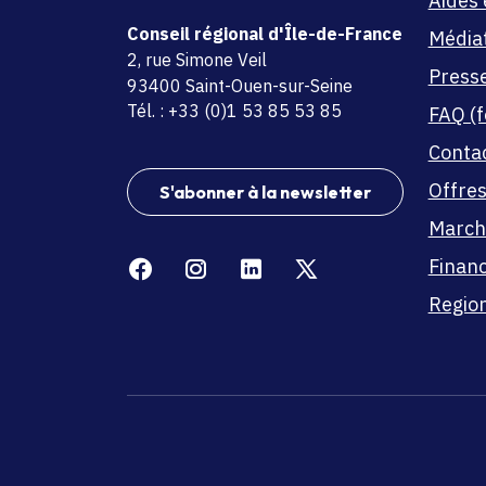
Aides 
Conseil régional d'Île-de-France
Média
adresse
2, rue Simone Veil
Press
code postal et commune
93400 Saint-Ouen-sur-Seine
Tél. : +33 (0)1 53 85 53 85
FAQ (f
Conta
Offres
S'abonner à la newsletter
March
Facebook
Instagram
Linkedin
X
Finan
Region