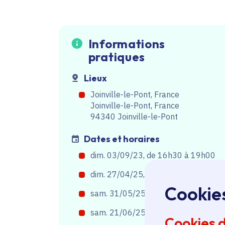
Informations
pratiques
Lieux
Joinville-le-Pont, France
Joinville-le-Pont, France
94340 Joinville-le-Pont
Dates et horaires
dim. 03/09/23, de 16h30
à
19h00
dim. 27/04/25, de 16h00
à
18h30
Cookie
sam. 31/05/25, de 16h30
à
19h00
sam. 21/06/25, de 12h30
à
15h00
Cookies 