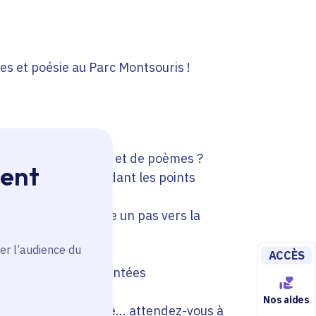
es et poésie au Parc Montsouris !
 de plantes sauvages et de poèmes ?
ment
alade, tout en abordant les points
otaniques, pour faire un pas vers la
er l’audience du
r les confusions
ACCÈS
tus des plantes présentées
 soins
Nos aides
s être brodée de rêve... attendez-vous à