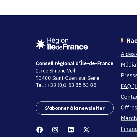
Rac
Aides 
Conseil régional d'Île-de-France
Média
adresse
2, rue Simone Veil
Press
code postal et commune
93400 Saint-Ouen-sur-Seine
Tél. : +33 (0)1 53 85 53 85
FAQ (f
Conta
Offres
S'abonner à la newsletter
March
Facebook
Instagram
Linkedin
X
Finan