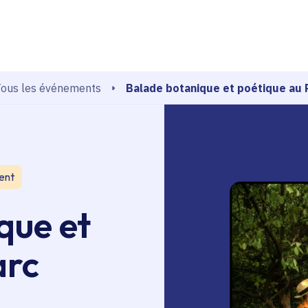
echerche
Balade botanique et poétique au 
ous les événements
ent
que et
arc