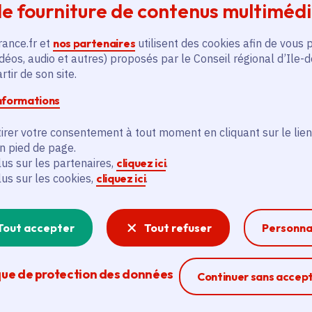
e fourniture de contenus multiméd
entendre quelques poèmes et contes en fonction
rance.fr et
nos partenaires
utilisent des cookies afin de vous 
déos, audio et autres) proposés par le Conseil régional d’Ile-
Infos pratiques
tir de son site.
- Mercredi 25 août, 18h-20h
informations
- RDV à la grille d'entrée du Parc Montsouris, à 
universitaire) quand vous sortez.
irer votre consentement à tout moment en cliquant sur le lien
-
sur réservation en ligne
ici
en pied de page.
lus sur les partenaires,
cliquez ici
.
lus sur les cookies,
cliquez ici
.
Tout accepter
Tout refuser
Personna
que de protection des données
Ferme la modal
Continuer sans accep