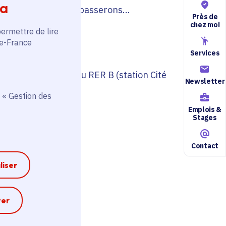
ia
 des lieux où nous passerons...
Près de
chez moi
permettre de lire
de-France
Services
gauche de la sortie du RER B (station Cité
Newsletter
 « Gestion des
Emplois &
Stages
Contact
liser
e
ter