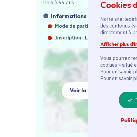
Cookies d
De 6 à 99 ans
Informations
Notre site iledef
des contenus (vi
Mode de participation :
Sur place
directement à par
Inscription :
Lien inscription
Afficher plus d’
Vous pourrez ret
cookies » situé 
Pour en savoir p
Pour en savoir p
Voir la carte
Politi