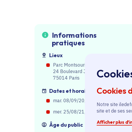
Informations
pratiques
Lieux
Parc Montsouris
Cookie
24 Boulevard Jourdan
75014 Paris
Cookies 
Dates et horaires
mar. 08/09/20, de 16h30
à
18h00
Notre site iledef
site et de ses s
mer. 25/08/21, de 18h00
à
20h00
Afficher plus d’
Âge du public