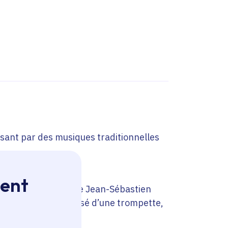
sant par des musiques traditionnelles
ment
oniae pour clavier de Jean-Sébastien
 instrumental composé d’une trompette,