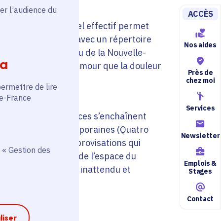
er l’audience du
ACCÈS
 baroque pour un tel effectif permet
es correspondances avec un répertoire
Nos aides
talie, des Balkans ou de la Nouvelle-
ia
ane, la douceur de l’amour que la douleur
Près de
chez moi
permettre de lire
de-France
Services
e, où toutes les pièces s’enchaînent
s respirations contemporaines (Quatro
Newsletter
ydy) et par des improvisations qui
 « Gestion des
t une appropriation de l’espace du
Emplois &
sitif sonore parfois inattendu et
Stages
Contact
liser