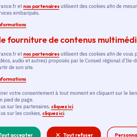
rance.fr et
nos partenaires
utilisent des cookies afin de mesur
ervices embarqués.
L’adaptation de ces chefs-d’œuvre de la musique
d’en révéler des nuances inouïes et de créer d
informations
traditionnel de chansons et de danses issues d’I
e fourniture de contenus multiméd
Orléans. C’est tout autant la joie d’une fête tzig
de la perte qui seront célébrées ici.
rance.fr et
nos partenaires
utilisent des cookies afin de vous 
déos, audio et autres) proposés par le Conseil régional d’Ile-
tir de son site.
Ce concert prend la forme d’un Voyage de l’écout
informations
sans interruption ; il est rythmé par de courte
Pezzi de G.Scelsi, Fragments pour Rameau d’A.Fe
irer votre consentement à tout moment en cliquant sur le lien
permettent une réflexion sur la nature du son e
en pied de page.
concert, intégrant les spectateurs dans un dispo
lus sur les partenaires,
cliquez ici
.
propice à l’introspection.
lus sur les cookies,
cliquez ici
.
Tout accepter
Tout refuser
Personna