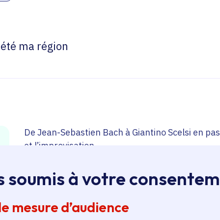
 été ma région
De Jean-Sebastien Bach à Giantino Scelsi en pas
et l’improvisation
s soumis à votre consente
Organisé autour de la transcription de cinq Sinf
Bach, ce programme est interprété par un trio
de mesure d’audience
d’une clarinette et d’un euphonium.