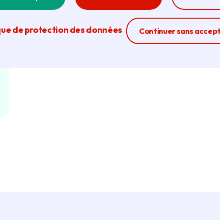
que de protection des données
Ferme la modal
Continuer sans accep