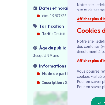
Notre site iledef
Dates et horaires
site et de ses s
dim. 19/07/26, de 16h00
à
17h00
Afficher plus d’
Tarification
Cookies d
Tarif :
Gratuit
Notre site iledef
des contenus (vi
Âge du public
directement à par
Jusqu'à 99 ans
Afficher plus d’
Informations
Vous pourrez ret
Mode de participation :
Sur place
cookies » situé 
Pour en savoir p
Inscription :
Sans inscription
Pour en savoir p