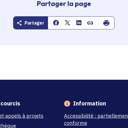
Partager la page
Partager
Partager sur Facebook
Partager sur Twitter
Partager sur Linkedin
Copier dans le pr
Imprimer
courcis
Information
et appels à projets
Accessibilité : partiellemen
conforme
thèque