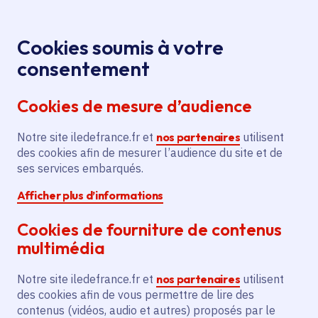
Panneau de gestion des cookies
Aller au menu
Aller au contenu principal
Aller au pied de page
Menu
Je re
Cookies soumis à votre
Atelier
Tous les événements
Accueil
consentement
jardinage : Herbier - Récolter des plantes et les
Cookies de mesure d’audience
préparer au séchage
Notre site iledefrance.fr et
nos partenaires
utilisent
des cookies afin de mesurer l’audience du site et de
Événement
Paris 19e Arrondissement
ses services embarqués.
Afficher plus d’informations
Atelier jardinage :
Cookies de fourniture de contenus
Herbier - Récolter des
multimédia
plantes et les préparer
Notre site iledefrance.fr et
nos partenaires
utilisent
au séchage
des cookies afin de vous permettre de lire des
contenus (vidéos, audio et autres) proposés par le