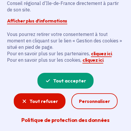
Conseil régional d’Ile-de-France directement à partir
de son site.
Samedi 27 juin 2026
Date de l'arrêté
Afficher plus d’informations
Paris (75)
Vous pourrez retirer votre consentement à tout
Gratuit
moment en cliquant sur le lien « Gestion des cookies »
situé en pied de page.
De 7 à 99 ans
Pour en savoir plus sur les partenaires,
cliquez ici
.
Pour en savoir plus sur les cookies,
cliquez ici
.
Partager
Tout accepter
Partager sur Facebook
Partager sur Twitter
Partager sur Linkedin
Copier dans le presse-papier
Tout refuser
Personnaliser
Politique de protection des données