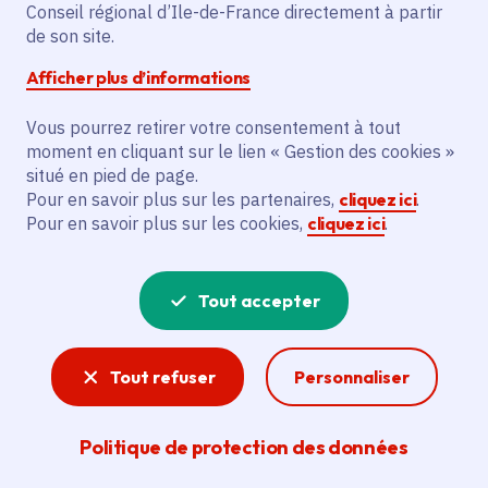
Thomery (77)
Conseil régional d’Ile-de-France directement à partir
de son site.
Gratuit
Afficher plus d’informations
Partager
Vous pourrez retirer votre consentement à tout
moment en cliquant sur le lien « Gestion des cookies »
situé en pied de page.
Partager sur Facebook
Partager sur Twitter
Partager sur Linkedin
Copier dans le presse-papier
Pour en savoir plus sur les partenaires,
cliquez ici
.
Pour en savoir plus sur les cookies,
cliquez ici
.
Tout accepter
Tout refuser
Personnaliser
Politique de protection des données