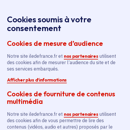
Panneau de gestion des cookies
Aller au menu
Aller au contenu principal
Aller au pied de page
Menu
Je re
Cookies soumis à votre
Atelier Hors
Tous les événements
Accueil
consentement
les murs... pour de vrai !
Cookies de mesure d’audience
Notre site iledefrance.fr et
nos partenaires
utilisent
Événement
Thomery
des cookies afin de mesurer l’audience du site et de
ses services embarqués.
Atelier Hors les murs...
Afficher plus d’informations
pour de vrai !
Cookies de fourniture de contenus
multimédia
Samedi 27 juin 2026
Notre site iledefrance.fr et
nos partenaires
utilisent
Date de l'arrêté
dimanche 30 août 2026
des cookies afin de vous permettre de lire des
contenus (vidéos, audio et autres) proposés par le