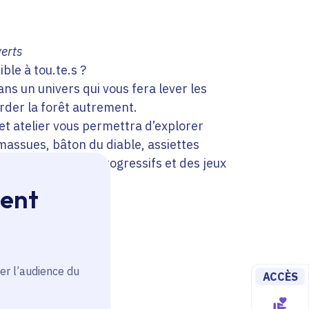
erts
ble à tou.te.s ?
ns un univers qui vous fera lever les
rder la forêt autrement.
cet atelier vous permettra d’explorer
massues, bâton du diable, assiettes
rs des exercices progressifs et des jeux
aper.
ment
er l’audience du
ACCÈS