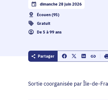
dimanche 28 juin 2026
Date de l'arrêté
Écouen (95)
Gratuit
De 5 à 99 ans
Partager
Partager sur Facebook
Partager sur Twitte
Partager sur 
Copier d
Sortie coorganisée par Île-de-Fr