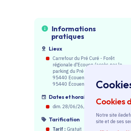
Informations
pratiques
Lieux
Carrefour du Pré Curé - Forêt
régionale d'Ecouen (accès par le
parking du Pré Curé)
95440 Ecouen
Cookie
95440 Écouen
Dates et horaires
Cookies 
dim. 28/06/26, de 15h30
à
17h30
Notre site iledef
Tarification
site et de ses s
Tarif :
Gratuit