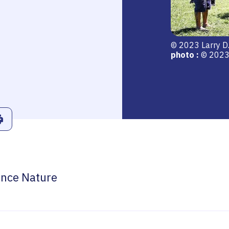
© 2023 Larry D.
photo :
© 2023 
r
Linkedin
ans le presse-papier
Imprimer
ance Nature