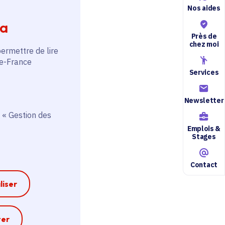
Nos aides
ia
Près de
chez moi
permettre de lire
de-France
Services
Newsletter
 « Gestion des
Emplois &
Stages
Contact
liser
e
ter