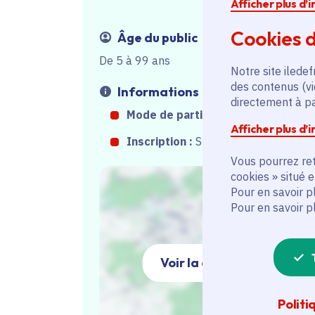
Afficher plus d’
Cookies d
Âge du public
De 5 à 99 ans
Notre site iledef
des contenus (vi
Informations
directement à par
Mode de participation :
Sur place
Afficher plus d’
Inscription :
Sur inscription
Vous pourrez ret
cookies » situé 
Pour en savoir p
Pour en savoir p
Voir la carte
Politi