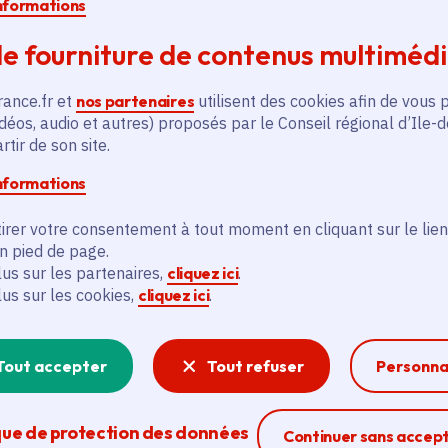
informations
e fourniture de contenus multiméd
rance.fr et
nos partenaires
utilisent des cookies afin de vous 
déos, audio et autres) proposés par le Conseil régional d’Ile-
tir de son site.
informations
irer votre consentement à tout moment en cliquant sur le lien
en pied de page.
lus sur les partenaires,
cliquez ici
.
lus sur les cookies,
cliquez ici
.
Tout accepter
Tout refuser
Personna
que de protection des données
Ferme la modal
Continuer sans accep