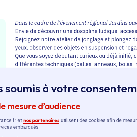
Dans le cadre de l'évènement régional Jardins ouv
Envie de découvrir une discipline ludique, accessi
Rejoignez notre atelier de jonglage et plongez da
yeux, observer des objets en suspension et rega
Que vous soyez débutant curieux ou déjà initié, 
différentes techniques (balles, anneaux, bolas, 
chinoises) dans une ambiance conviviale. À trave
collectifs, venez vous entrainer à lancer et rattr
s soumis à votre consente
de mesure d’audience
rance.fr et
nos partenaires
utilisent des cookies afin de mesur
ervices embarqués.