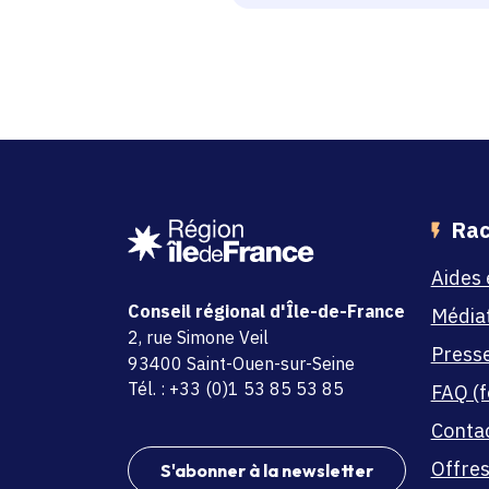
Rac
Aides 
Conseil régional d'Île-de-France
Média
adresse
2, rue Simone Veil
Press
code postal et commune
93400 Saint-Ouen-sur-Seine
Tél. : +33 (0)1 53 85 53 85
FAQ (f
Conta
Offres
S'abonner à la newsletter