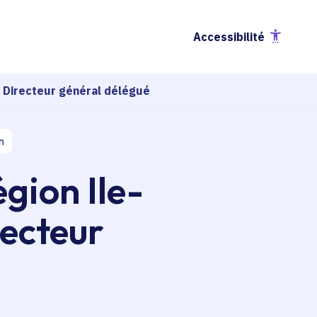
Accessibilité
e Directeur général délégué
n
gion Ile-
recteur