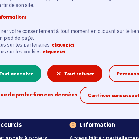
tir de son site.
ice de presse de la Région Île-de-France –
service.presse@iledefran
informations
irer votre consentement à tout moment en cliquant sur le lien
en pied de page.
lus sur les partenaires,
cliquez ici
.
lus sur les cookies,
cliquez ici
.
Tout accepter
Tout refuser
Personna
que de protection des données
Ferme la modal
Continuer sans accep
courcis
Information
et appels à projets
Accessibilité : partiellemen