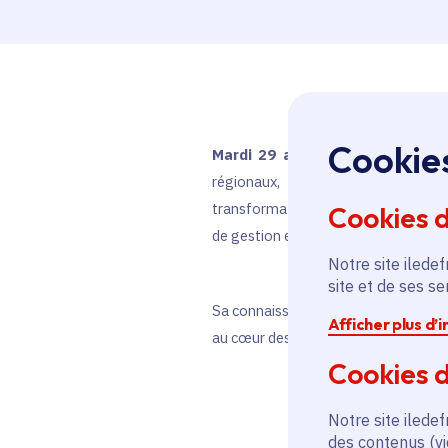
Cookie
Mardi 29 avril -
A cette fonction,
régionaux, le déploiement des pol
transformation de l’administration r
Cookies 
de gestion et évaluation des politiqu
Notre site iledef
site et de ses s
Sa connaissance des administrations 
Afficher plus d’
au cœur des problématiques des territ
Cookies d
Notre site iledef
des contenus (vi