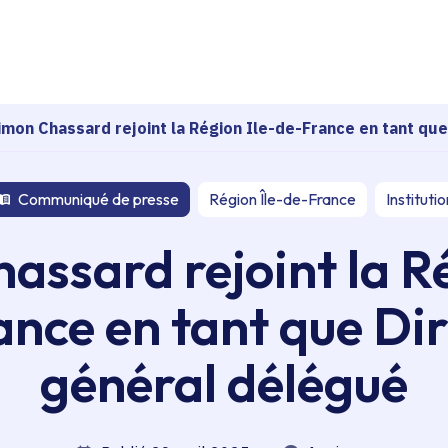
echerche
imon Chassard rejoint la Région Ile-de-France en tant qu
Communiqué de presse
Région Île-de-France
Institutio
assard rejoint la Ré
nce en tant que Di
général délégué