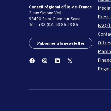
Conseil régional d'Île-de-France
Média
adresse
2, rue Simone Veil
Press
code postal et commune
93400 Saint-Ouen-sur-Seine
Tél. : +33 (0)1 53 85 53 85
FAQ (f
Conta
Offres
S'abonner à la newsletter
March
Facebook
Instagram
Linkedin
X
Finan
Region