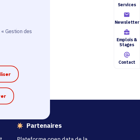
Services
ce.fr
Newsletter
 « Gestion des
Emplois &
Stages
Contact
liser
e
ter
Partenaires
t
Plateforme open data de la