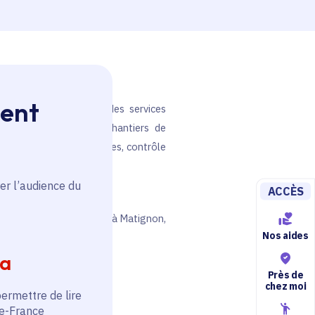
esse-papier
ment
vaud, dans le pilotage des services
t le suivi des grands chantiers de
, certification des comptes, contrôle
er l’audience du
ACCÈS
 cabinets ministériels et à Matignon,
Nos aides
 la Région Ile-de-France.
ia
Près de
chez moi
permettre de lire
de-France