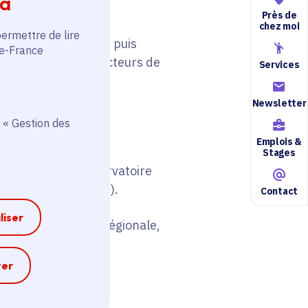
ia
Près de
chez moi
permettre de lire
 mars et juin 2025, puis
de-France
qu’ils deviennent acteurs de
Services
Newsletter
bruit) conçus pour
 « Gestion des
Emplois &
Stages
de
au sein de l’observatoire
6 et le 27 juin 2025).
Contact
liser
BAZ, l’application régionale,
e
ter