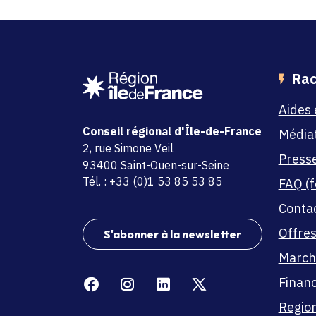
Rac
Aides 
Conseil régional d'Île-de-France
Média
adresse
2, rue Simone Veil
Press
code postal et commune
93400 Saint-Ouen-sur-Seine
Tél. : +33 (0)1 53 85 53 85
FAQ (f
Conta
Offres
S'abonner à la newsletter
March
Facebook
Instagram
Linkedin
X
Finan
Region