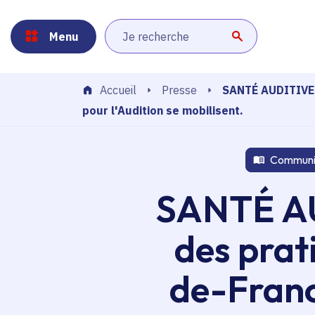
Panneau de gestion des cookies
Aller au menu
Aller au contenu principal
Aller au pied de page
Menu
Lancer la r
SANTÉ AUDITIVE :
Presse
Accueil
pour l'Audition se mobilisent.
Communi
SANTÉ AUD
des prat
de-Franc