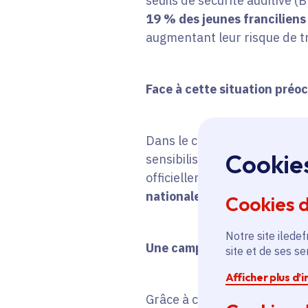
seuils de sécurité auditive (B
19 % des jeunes
franciliens
augmentant leur risque de tr
Face à cette situation préoc
Dans le cadre de son
Plan An
Cookie
sensibiliser les jeunes aux 
officiellement lancée en mar
nationale de l’audition (13 
Cookies 
Notre site iledef
Une campagne d’envergure po
site et de ses s
Afficher plus d’
Grâce à cette initiative, les