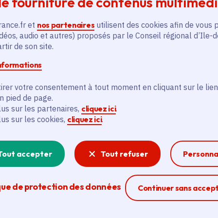
e fourniture de contenus multiméd
rance.fr et
nos partenaires
utilisent des cookies afin de vous 
[1]
erts
en santé auditive
dans les établissements, entre
déos, audio et autres) proposés par le Conseil régional d’Ile-
nter, expliquer aux élèves les bonnes pratiques pour 
tir de son site.
informations
s
(brochures, vidéos, affiches, calculateurs de dose de 
irer votre consentement à tout moment en cliquant sur le lien
ans la gestion de leur exposition sonore au quotidien.
en pied de page.
lus sur les partenaires,
cliquez ici
.
lus sur les cookies,
cliquez ici
.
tparif
permettant d’accueillir
des stagiaires de secon
Île-de-France (10 binômes issus de 10 lycées, entre le 1
Tout accepter
Tout refuser
Personna
loppée par la Fondation Pour l’Audition et intégrée à LA
s de tester leur audition et adopter de bons réflexes.
que de protection des données
Ferme la modal
Continuer sans accep
 lycées