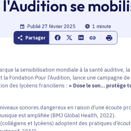
 l'Audition se mobili
Date de publication
Publié 27 février 2025
Temps de lecture
1 minute
Partager
Partager sur Facebook
Partager sur Twitter
Partager sur Linkedin
Copier dans le pr
Imprimer
rque la sensibilisation mondiale à la santé auditive, l
et la Fondation Pour l’Audition, lance une campagne de 
ion des lycéens franciliens :
« Dose le son… protège to
 niveaux sonores dangereux en raison d’une écoute pr
musique est amplifiée (BMJ Global Health, 2022).
(collégiens et lycéens) adoptent des pratiques d’écout