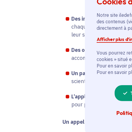
Cookies d
Notre site iledef
Des interventions d’exp
des contenus (vi
chaque année, pour prése
directement à par
leur santé.
Afficher plus d’
Des outils pédagogique
Vous pourrez ret
accompagner les jeunes d
cookies » situé 
Pour en savoir p
Pour en savoir p
Un partenariat avec Brui
scientifique du bruit en 
L’application Höra
, déve
pour permettre aux jeune
Politi
Un appel à mobilisation des