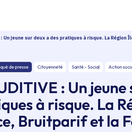
echerche
 Un jeune sur deux a des pratiques à risque. La Région Îl
qué de presse
Citoyenneté
Santé - Social
Action soci
ITIVE : Un jeune 
iques à risque. La Ré
e, Bruitparif et la 