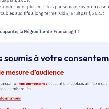
ruitparif, 2019).
s’endorment plusieurs fois par semaine avec un casqu
oubles auditifs à long terme (CidB, Bruitparif, 2023).
cupante, la Région Île-de-France agit !
ti-bruit
adopté en septembre 2024, la Région Île-de-
s soumis à votre consente
risques auditifs, et aux conséquences sur leur santé. C
s 2025, à l’occasion de la
Journée mondiale de l’auditi
mars)
.
de mesure d’audience
rance.fr et
nos partenaires
utilisent des cookies afin de mesur
ur sensibiliser, prévenir et protéger
ervices embarqués.
informations
 lycées franciliens pourront bénéficier de plusieurs acti