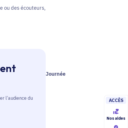
e ou des écouteurs,
France s’engage à
ment
ette campagne sera
on (3 mars)
et de la
Journée
er l’audience du
ACCÈS
Nos aides
ons concrètes :