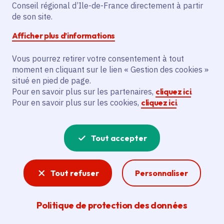
lauréats à VivaTech
Conseil régional d’Ile-de-France directement à partir
de son site.
Afficher plus d’informations
Date de publication
Publié 18 juin 2026
Temps de lecture
3 minutes
Vous pourrez retirer votre consentement à tout
moment en cliquant sur le lien « Gestion des cookies »
situé en pied de page.
Pour en savoir plus sur les partenaires,
cliquez ici
.
Partager
Pour en savoir plus sur les cookies,
cliquez ici
.
Partager sur Facebook
Partager sur Twitter
Partager sur Linkedin
Copier dans le presse-papier
Tout accepter
Tout refuser
Personnaliser
À l'occasion de VivaTech 2026, Valérie Pécresse,
Politique de protection des données
Présidente de la Région Île-de-France, a annoncé les
quatre premiers lauréats du programme « Réfugiés de la