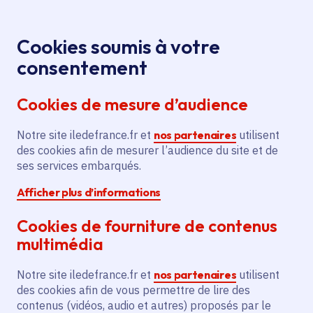
Panneau de gestion des cookies
Aller au menu
Aller au contenu principal
Aller au pied de page
Menu
Je re
Cookies soumis à votre
« Réfugiés de la science » :
Presse
Accueil
consentement
Valérie Pécresse annonce les quatre premiers
Cookies de mesure d’audience
lauréats à VivaTech
Notre site iledefrance.fr et
nos partenaires
utilisent
des cookies afin de mesurer l’audience du site et de
Communiqué de presse
Recherche
ses services embarqués.
Afficher plus d’informations
« Réfugiés de la
Cookies de fourniture de contenus
science » : Valérie
multimédia
Pécresse annonce les
Notre site iledefrance.fr et
nos partenaires
utilisent
quatre premiers
des cookies afin de vous permettre de lire des
contenus (vidéos, audio et autres) proposés par le