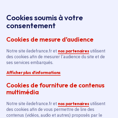
Panneau de gestion des cookies
Aller au menu
Aller au contenu principal
Aller au pied de page
Menu
Je re
Cookies soumis à votre
Lycée Rosa Parks Saint-
Presse
Accueil
consentement
Denis : la Région Ile-de-France ressaisit la ville de
Cookies de mesure d’audience
Saint-Denis
Notre site iledefrance.fr et
nos partenaires
utilisent
des cookies afin de mesurer l’audience du site et de
Communiqué de presse
Lycée
ses services embarqués.
Afficher plus d’informations
Lycée Rosa Parks
Cookies de fourniture de contenus
Saint-Denis : la Région
multimédia
Ile-de-France ressaisit
Notre site iledefrance.fr et
nos partenaires
utilisent
la ville de Saint-Denis
des cookies afin de vous permettre de lire des
contenus (vidéos, audio et autres) proposés par le