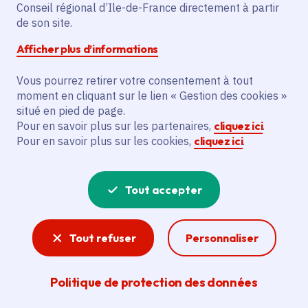
Conseil régional d’Ile-de-France directement à partir
de son site.
Date de publication
Publié 10 juin 2026
Temps de lecture
1 minute
Afficher plus d’informations
Vous pourrez retirer votre consentement à tout
moment en cliquant sur le lien « Gestion des cookies »
Partager
situé en pied de page.
Pour en savoir plus sur les partenaires,
cliquez ici
.
Pour en savoir plus sur les cookies,
cliquez ici
.
Partager sur Facebook
Partager sur Twitter
Partager sur Linkedin
Copier dans le presse-papier
Tout accepter
Tout refuser
Personnaliser
Mardi 9 juin 2026
- La Région Île-de-France a pris acte
du jugement du Tribunal administratif annulant
l’appellation du lycée Rosa Parks à Saint-Denis. Elle
Politique de protection des données
conteste le vice de forme retenu, considérant qu’elle
avait bien échangé avec le maire de Saint-Denis afin de