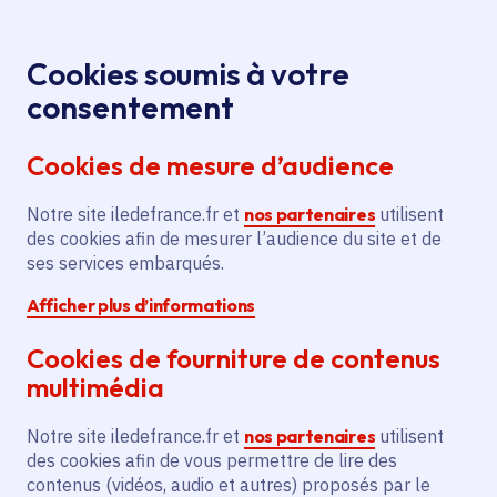
Panneau de gestion des cookies
Aller au menu
Aller au contenu principal
Aller au pied de page
Menu
Je re
Cookies soumis à votre
L'avenir du site de Cancale
Presse
Accueil
consentement
dépend du Ministère de l’Education Nationale
Cookies de mesure d’audience
Notre site iledefrance.fr et
nos partenaires
utilisent
Communiqué de presse
Éducation et recherche
des cookies afin de mesurer l’audience du site et de
ses services embarqués.
L'avenir du site de
Afficher plus d’informations
Cancale dépend du
Cookies de fourniture de contenus
Ministère de
multimédia
l’Education Nationale
Notre site iledefrance.fr et
nos partenaires
utilisent
des cookies afin de vous permettre de lire des
contenus (vidéos, audio et autres) proposés par le