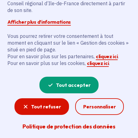
Conseil régional d’Ile-de-France directement à partir
Date de publication
Publié 02 juin 2026
de son site.
Temps de lecture
1 minute
Afficher plus d’informations
Vous pourrez retirer votre consentement à tout
Partager
moment en cliquant sur le lien « Gestion des cookies »
situé en pied de page.
Partager sur Facebook
Partager sur Twitter
Partager sur Linkedin
Copier dans le presse-papier
Pour en savoir plus sur les partenaires,
cliquez ici
.
Pour en savoir plus sur les cookies,
cliquez ici
.
Tout accepter
Lundi 1er Juin 2026 -
Plusieurs articles de presse
publiés ces derniers jours reprennent des informations
Tout refuser
Personnaliser
erronées sur le rôle de la Région Ile-de-France
concernant le site de Cancale.
Politique de protection des données
La Région Ile-de-France s'est fortement mobilisée pour