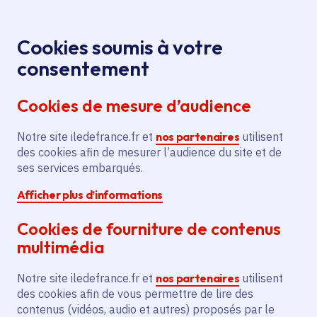
Panneau de gestion des cookies
Aller au menu
Aller au contenu principal
Aller au pied de page
Menu
Je re
Cookies soumis à votre
Lancement d’un nouveau
Presse
Accueil
consentement
site de référencement des produits de la marque
Cookies de mesure d’audience
«Produits en Île-de-France»
Notre site iledefrance.fr et
nos partenaires
utilisent
des cookies afin de mesurer l’audience du site et de
Communiqué de presse
ses services embarqués.
Afficher plus d’informations
Lancement d’un
Cookies de fourniture de contenus
nouveau site de
multimédia
référencement des
Notre site iledefrance.fr et
nos partenaires
utilisent
produits de la marque
des cookies afin de vous permettre de lire des
contenus (vidéos, audio et autres) proposés par le