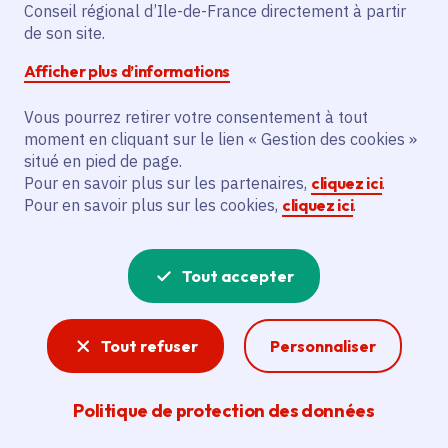
«Produits en Île-de-
Conseil régional d’Ile-de-France directement à partir
de son site.
France»
Afficher plus d’informations
Vous pourrez retirer votre consentement à tout
Date de publication
Publié 26 février 2024
moment en cliquant sur le lien « Gestion des cookies »
Temps de lecture
1 minute
situé en pied de page.
Pour en savoir plus sur les partenaires,
cliquez ici
.
Pour en savoir plus sur les cookies,
cliquez ici
.
Partager
Tout accepter
Partager sur Facebook
Partager sur Twitter
Partager sur Linkedin
Copier dans le presse-papier
Tout refuser
Personnaliser
Politique de protection des données
La Région Île-de-France lance aujourd’hui
une nouvelle