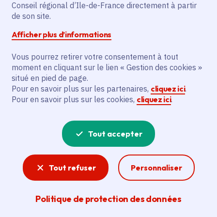
millions d’euros pour
Conseil régional d’Ile-de-France directement à partir
de son site.
accompagner les
Afficher plus d’informations
lycées, les hôpitaux, les
Vous pourrez retirer votre consentement à tout
communes et les
moment en cliquant sur le lien « Gestion des cookies »
situé en pied de page.
associations de
Pour en savoir plus sur les partenaires,
cliquez ici
.
Pour en savoir plus sur les cookies,
cliquez ici
.
solidarité
Tout accepter
Date de publication
Publié 25 juin 2026
Temps de lecture
1 minute
Tout refuser
Personnaliser
Partager
Politique de protection des données