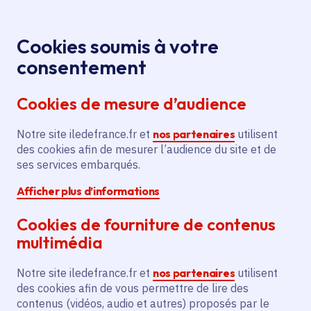
Panneau de gestion des cookies
Aller au menu
Aller au contenu principal
Aller au pied de page
Menu
Je re
Cookies soumis à votre
Canicule : la Région Île-de-
Presse
Accueil
consentement
France débloque 3 millions d’euros pour
Cookies de mesure d’audience
accompagner les lycées, les hôpitaux, les communes
et les associations de solidarité
Notre site iledefrance.fr et
nos partenaires
utilisent
des cookies afin de mesurer l’audience du site et de
ses services embarqués.
Communiqué de presse
Citoyenneté
Lycée
Afficher plus d’informations
Santé - Social
Cookies de fourniture de contenus
multimédia
Canicule : la Région Île-
Notre site iledefrance.fr et
nos partenaires
utilisent
de-France débloque 3
des cookies afin de vous permettre de lire des
contenus (vidéos, audio et autres) proposés par le