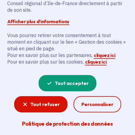
Conseil régional d’Ile-de-France directement à partir
Kyiv, la Région Île-de-
de son site.
France réaffirme son
Afficher plus d’informations
engagement aux côtés
Vous pourrez retirer votre consentement à tout
moment en cliquant sur le lien « Gestion des cookies »
des collectivités
situé en pied de page.
Pour en savoir plus sur les partenaires,
cliquez ici
.
ukrainiennes et
Pour en savoir plus sur les cookies,
cliquez ici
.
renforce sa
Tout accepter
coopération avec
l’Ukraine
Tout refuser
Personnaliser
Date de publication
Publié 28 mai 2026
Politique de protection des données
Temps de lecture
3 minutes