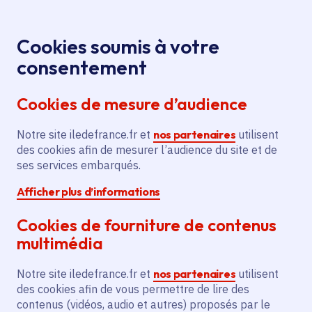
Panneau de gestion des cookies
Aller au menu
Aller au contenu principal
Aller au pied de page
Menu
Je re
Cookies soumis à votre
Au 4ème Sommet
Presse
Accueil
consentement
international des Régions et des Villes à Kyiv, la
Cookies de mesure d’audience
Région Île-de-France réaffirme son engagement aux
côtés des collectivités ukrainiennes et renforce sa
Notre site iledefrance.fr et
nos partenaires
utilisent
coopération avec l’Ukraine
des cookies afin de mesurer l’audience du site et de
ses services embarqués.
Afficher plus d’informations
Communiqué de presse
Actions internationales
Cookies de fourniture de contenus
Au 4ème Sommet
multimédia
international des
Notre site iledefrance.fr et
nos partenaires
utilisent
des cookies afin de vous permettre de lire des
Régions et des Villes à
contenus (vidéos, audio et autres) proposés par le