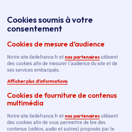
Panneau de gestion des cookies
Aller au menu
Aller au contenu principal
Aller au pied de page
Menu
Je re
Cookies soumis à votre
M’orienter, étudier, me former
Accueil
consentement
Bacheliers boursiers : Aide au mérite de 1.000 euros
Cookies de mesure d’audience
pour les mentions « très bien »
Notre site iledefrance.fr et
nos partenaires
utilisent
des cookies afin de mesurer l’audience du site et de
Action régionale
Enseignement supérieur
ses services embarqués.
Afficher plus d’informations
Lycée
Apprentissage
Cookies de fourniture de contenus
Formations sanitaires et sociales
multimédia
Aide aux bacheliers
Notre site iledefrance.fr et
nos partenaires
utilisent
méritants : 1 000 euros
des cookies afin de vous permettre de lire des
contenus (vidéos, audio et autres) proposés par le