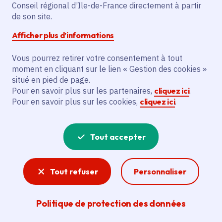
pour les boursiers
Conseil régional d’Ile-de-France directement à partir
de son site.
ayant eu mention « très
Afficher plus d’informations
bien »
Vous pourrez retirer votre consentement à tout
moment en cliquant sur le lien « Gestion des cookies »
situé en pied de page.
Temps de lecture : 2 minutes
Pour en savoir plus sur les partenaires,
cliquez ici
.
Pour en savoir plus sur les cookies,
cliquez ici
.
Partager
Tout accepter
Partager sur Facebook
Partager sur Twitter
Partager sur Linkedin
Copier dans le presse-papier
Tout refuser
Personnaliser
Politique de protection des données