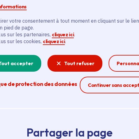
informations
irer votre consentement à tout moment en cliquant sur le lien
en pied de page.
lus sur les partenaires,
cliquez ici
.
lus sur les cookies,
cliquez ici
.
Tout accepter
Tout refuser
Personna
que de protection des données
Ferme la modal
Continuer sans accep
Partager la page