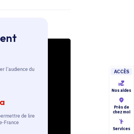
ment
er l’audience du
ACCÈS
Nos aides
ia
Près de
chez moi
permettre de lire
de-France
Services