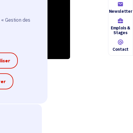
Newsletter
 « Gestion des
Emplois &
Stages
Contact
liser
e
ter