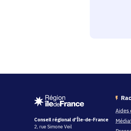
Rac
Aides 
Conseil régional d'Île-de-France
Média
adresse
2, rue Simone Veil