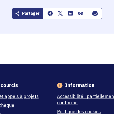
Partager
Partager sur Facebook
Partager sur Twitter
Partager sur Linkedin
Copier dans le pr
Imprimer
courcis
Information
et appels à projets
Accessibilité : partiellemen
conforme
thèque
Politique des cookies