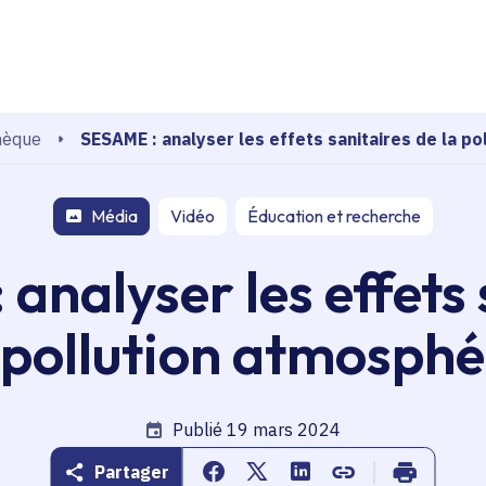
echerche
SESAME : analyser les effets sanitaires de la p
hèque
Média
Vidéo
Éducation et recherche
analyser les effets 
 pollution atmosph
Date de publication
Publié 19 mars 2024
Partager
Partager sur Facebook
Partager sur Twitter
Partager sur Linkedin
Copier dans le pr
Imprimer