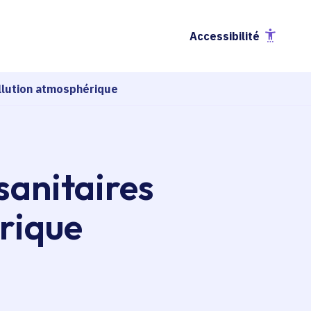
Accessibilité
ollution atmosphérique
sanitaires
érique
esse-papier