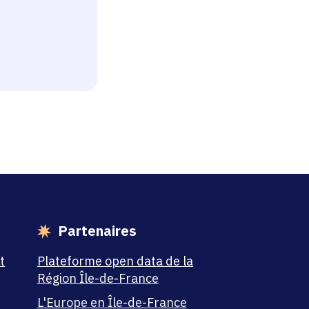
esse-papier
Partenaires
t
Plateforme open data de la
Région Île-de-France
L'Europe en Île-de-France