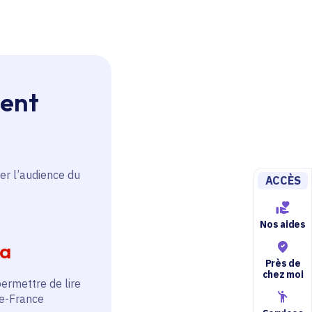
ment
er l’audience du
ACCÈS
Nos aides
ia
Près de
chez moi
permettre de lire
de-France