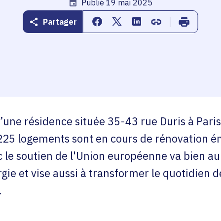
Date de publication
Publié 19 mai 2025
Partager
Partager sur Facebook
Partager sur Twitter
Partager sur Linkedin
Copier dans le pr
Imprimer
’une résidence située 35-43 rue Duris à Paris
225 logements sont en cours de rénovation én
c le soutien de l'Union européenne va bien au
ie et vise aussi à transformer le quotidien d
.