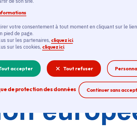
tir de son site.
informations
irer votre consentement à tout moment en cliquant sur le lien
en pied de page.
lus sur les partenaires,
cliquez ici
.
lus sur les cookies,
cliquez ici
.
Tout accepter
Tout refuser
Personna
que de protection des données
Ferme la modal
Continuer sans accep