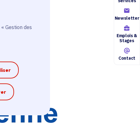
Services
Newsletter
 « Gestion des
Emplois &
Stages
Contact
liser
e
ter