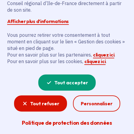
Livre Paris
Conseil régional d’Ile-de-France directement à partir
de son site.
Afficher plus d’informations
Date de publication
Publié 20 septembre 2019
Vous pourrez retirer votre consentement à tout
moment en cliquant sur le lien « Gestion des cookies »
situé en pied de page.
Partager
Pour en savoir plus sur les partenaires,
cliquez ici
.
Pour en savoir plus sur les cookies,
cliquez ici
.
Partager sur Facebook
Partager sur Twitter
Partager sur Linkedin
Copier dans le presse-papier
Tout accepter
Tout refuser
Personnaliser
Politique de protection des données
40 auteurs et livres en compétition