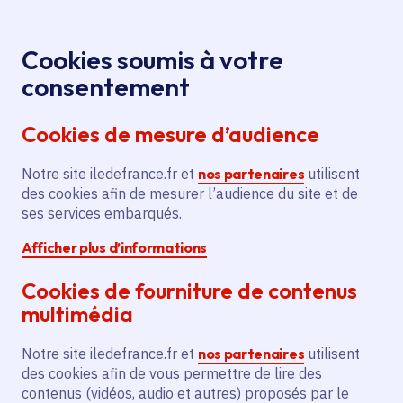
Panneau de gestion des cookies
Aller au menu
Aller au contenu principal
Aller au pied de page
Menu
Je re
Cookies soumis à votre
Remise des Prix
Médiathèque
Accueil
consentement
littéraires des lycéens 2018-2019 au Salon Livre
Cookies de mesure d’audience
Paris
Notre site iledefrance.fr et
nos partenaires
utilisent
des cookies afin de mesurer l’audience du site et de
Média
Vidéo
Culture
Livre et lecture
ses services embarqués.
Afficher plus d’informations
Lycée
Cookies de fourniture de contenus
Remise des Prix
multimédia
littéraires des lycéens
Notre site iledefrance.fr et
nos partenaires
utilisent
2018-2019 au Salon
des cookies afin de vous permettre de lire des
contenus (vidéos, audio et autres) proposés par le