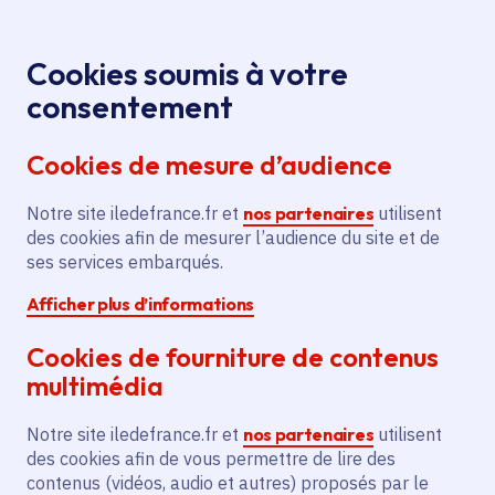
Panneau de gestion des cookies
Aller au menu
Aller au contenu principal
Aller au pied de page
Menu
Je re
Cookies soumis à votre
#RéflexAntiCovid :
Médiathèque
Accueil
consentement
épisode 1 à la maison
Cookies de mesure d’audience
Notre site iledefrance.fr et
nos partenaires
utilisent
Média
Vidéo
des cookies afin de mesurer l’audience du site et de
ses services embarqués.
#RéflexAntiCovid :
Afficher plus d’informations
épisode 1 à la maison
Cookies de fourniture de contenus
multimédia
Date de publication
Publié 10 novembre 2020
Notre site iledefrance.fr et
nos partenaires
utilisent
des cookies afin de vous permettre de lire des
contenus (vidéos, audio et autres) proposés par le