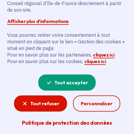
Partager
Conseil régional d’Ile-de-France directement à partir
de son site.
Partager sur Facebook
Partager sur Twitter
Partager sur Linkedin
Copier dans le presse-papier
Afficher plus d’informations
Vous pourrez retirer votre consentement à tout
moment en cliquant sur le lien « Gestion des cookies »
situé en pied de page.
Pour en savoir plus sur les partenaires,
cliquez ici
.
Pour en savoir plus sur les cookies,
cliquez ici
.
L'infectiologue Anne-Claude Crémieux et
Tout accepter
les membres du Conseil régional des
jeunes parlent d'une seule voix pour
Tout refuser
Personnaliser
sensibiliser les jeunes aux gestes
barrières qui permettent de lutter contre
Politique de protection des données
le Covid-19.