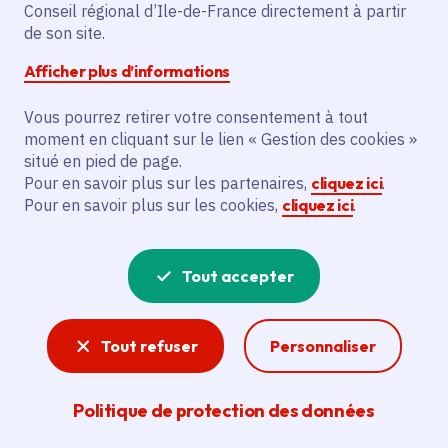
Jeux 2024
Conseil régional d’Ile-de-France directement à partir
de son site.
Afficher plus d’informations
Date de publication
Publié 29 mai 2024
Vous pourrez retirer votre consentement à tout
moment en cliquant sur le lien « Gestion des cookies »
situé en pied de page.
Partager
Pour en savoir plus sur les partenaires,
cliquez ici
.
Pour en savoir plus sur les cookies,
cliquez ici
.
Partager sur Facebook
Partager sur Twitter
Partager sur Linkedin
Copier dans le presse-papier
Tout accepter
Tout refuser
Personnaliser
Politique de protection des données
JEUX PARALYMPIQUES
Défenseur de