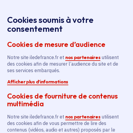
Panneau de gestion des cookies
Aller au menu
Aller au contenu principal
Aller au pied de page
Menu
Je re
Cookies soumis à votre
Paralympisme : Cédric
Médiathèque
Accueil
consentement
Nankin, le défenseur de rugby fauteuil aux Jeux
Cookies de mesure d’audience
2024
Notre site iledefrance.fr et
nos partenaires
utilisent
des cookies afin de mesurer l’audience du site et de
Média
Vidéo
Handicap
Sport - Loisirs
ses services embarqués.
Afficher plus d’informations
Loisirs
Sport
Cookies de fourniture de contenus
Paralympisme : Cédric
multimédia
Nankin, le défenseur
Notre site iledefrance.fr et
nos partenaires
utilisent
de rugby fauteuil aux
des cookies afin de vous permettre de lire des
contenus (vidéos, audio et autres) proposés par le