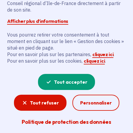
Transilien SNCF
Conseil régional d’Ile-de-France directement à partir
de son site.
Afficher plus d’informations
Date de publication
Publié 26 juin 2023
Vous pourrez retirer votre consentement à tout
moment en cliquant sur le lien « Gestion des cookies »
situé en pied de page.
Partager
Pour en savoir plus sur les partenaires,
cliquez ici
.
Pour en savoir plus sur les cookies,
cliquez ici
.
Partager sur Facebook
Partager sur Twitter
Partager sur Linkedin
Copier dans le presse-papier
Tout accepter
Tout refuser
Personnaliser
Politique de protection des données
Le lissage des heures dans