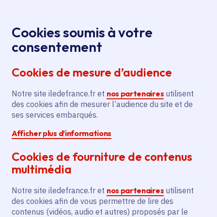
Panneau de gestion des cookies
Aller au menu
Aller au contenu principal
Aller au pied de page
Menu
Je re
Cookies soumis à votre
La Région propose
Médiathèque
Accueil
consentement
des Leçons de littérature dans les lycées
Cookies de mesure d’audience
Notre site iledefrance.fr et
nos partenaires
utilisent
Média
Vidéo
Culture
Livre et lecture
des cookies afin de mesurer l’audience du site et de
ses services embarqués.
Lycée
Afficher plus d’informations
La Région propose des
Cookies de fourniture de contenus
Leçons de littérature
multimédia
dans les lycées
Notre site iledefrance.fr et
nos partenaires
utilisent
des cookies afin de vous permettre de lire des
contenus (vidéos, audio et autres) proposés par le