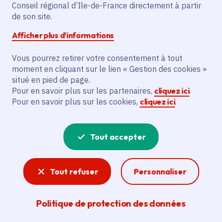
Conseil régional d’Ile-de-France directement à partir
Date de publication
Publié 21 octobre 2019
de son site.
Afficher plus d’informations
Partager
Vous pourrez retirer votre consentement à tout
moment en cliquant sur le lien « Gestion des cookies »
Partager sur Facebook
Partager sur Twitter
Partager sur Linkedin
Copier dans le presse-papier
situé en pied de page.
Pour en savoir plus sur les partenaires,
cliquez ici
.
Pour en savoir plus sur les cookies,
cliquez ici
.
Tout accepter
La Région Île-de-France lance un
Tout refuser
Personnaliser
événement littéraire inédit : 30 Leçons de
Politique de protection des données
littérature avec 30 écrivains dans 30