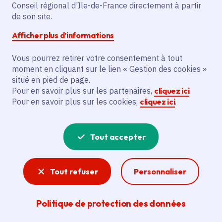
Conseil régional d’Ile-de-France directement à partir
de son site.
Date de publication
Publié 21 février 2022
Afficher plus d’informations
Vous pourrez retirer votre consentement à tout
moment en cliquant sur le lien « Gestion des cookies »
Partager
situé en pied de page.
Pour en savoir plus sur les partenaires,
cliquez ici
.
Partager sur Facebook
Partager sur Twitter
Partager sur Linkedin
Copier dans le presse-papier
Pour en savoir plus sur les cookies,
cliquez ici
.
Tout accepter
Tout refuser
Personnaliser
Organisées par la Région le 15 février
Politique de protection des données
2022 en visioconférence, les Assises de