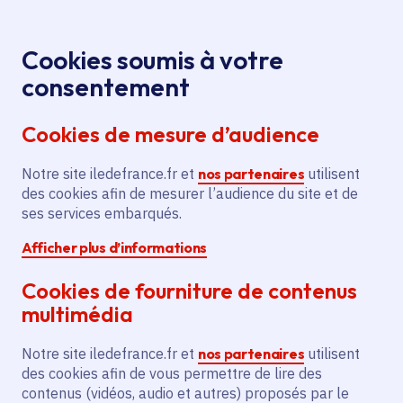
Panneau de gestion des cookies
Aller au menu
Aller au contenu principal
Aller au pied de page
Menu
Je re
Cookies soumis à votre
Assises régionales de
Médiathèque
Accueil
consentement
l’adaptation au changement climatique : Introduction
Cookies de mesure d’audience
Notre site iledefrance.fr et
nos partenaires
utilisent
Média
Vidéo
Climat
des cookies afin de mesurer l’audience du site et de
ses services embarqués.
Assises régionales de
Afficher plus d’informations
l’adaptation au
Cookies de fourniture de contenus
changement
multimédia
climatique :
Notre site iledefrance.fr et
nos partenaires
utilisent
des cookies afin de vous permettre de lire des
Introduction
contenus (vidéos, audio et autres) proposés par le