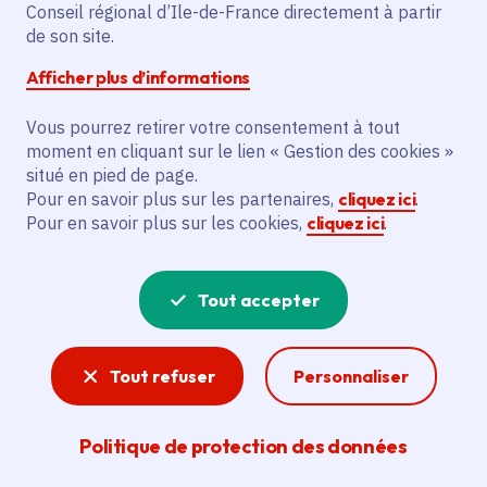
Conseil régional d’Ile-de-France directement à partir
Partager sur Facebook
Partager sur Twitter
Partager sur Linkedin
Copier dans le presse-papier
de son site.
Afficher plus d’informations
Vous pourrez retirer votre consentement à tout
moment en cliquant sur le lien « Gestion des cookies »
situé en pied de page.
Composition de la commission
Pour en savoir plus sur les partenaires,
cliquez ici
.
Pour en savoir plus sur les cookies,
cliquez ici
.
Bureau
Tout accepter
Président :
REGNAULT Jérôme
Vice-président :
CHEVRON Benoît
Secrétaire :
ABEILLE Laurence
Tout refuser
Personnaliser
Politique de protection des données
Membres