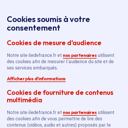
Panneau de gestion des cookies
Aller au menu
Aller au contenu principal
Aller au pied de page
Menu
Je re
Cookies soumis à votre
Agriculture et de
Les commissions
Accueil
consentement
l'alimentation
Cookies de mesure d’audience
Notre site iledefrance.fr et
nos partenaires
utilisent
Commission
des cookies afin de mesurer l’audience du site et de
ses services embarqués.
Agriculture et de
Afficher plus d’informations
l'alimentation
Cookies de fourniture de contenus
multimédia
Notre site iledefrance.fr et
nos partenaires
utilisent
Partager
des cookies afin de vous permettre de lire des
contenus (vidéos, audio et autres) proposés par le