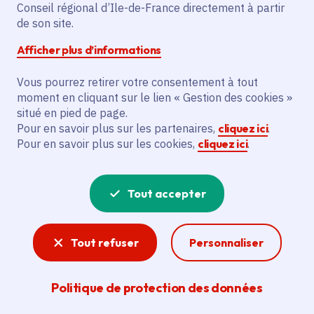
Public
Établissement d'enseignement secondaire, Lycéen
Conseil régional d’Ile-de-France directement à partir
de son site.
Afficher plus d’informations
Partager
Vous pourrez retirer votre consentement à tout
Partager sur Facebook
Partager sur Twitter
Partager sur Linkedin
Copier dans le presse-papier
moment en cliquant sur le lien « Gestion des cookies »
situé en pied de page.
Pour en savoir plus sur les partenaires,
cliquez ici
.
Pour en savoir plus sur les cookies,
cliquez ici
.
Tout accepter
Le programme RVL Découverte vise à
élargir les horizons des jeunes filles
Tout refuser
Personnaliser
lycéennes en leur faisant découvrir
une variété de secteurs et de métiers.
Politique de protection des données