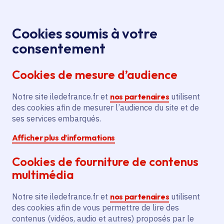
Panneau de gestion des cookies
Aller au menu
Aller au contenu principal
Aller au pied de page
Aller au chatbot
Menu
Je re
Cookies soumis à votre
Olympe -
Aides et appels à projets
Accueil
consentement
RÊV'ELLES : RVL Ton Potentiel
Cookies de mesure d’audience
Notre site iledefrance.fr et
nos partenaires
utilisent
Aide
Lycée
des cookies afin de mesurer l’audience du site et de
ses services embarqués.
Olympe - RÊV'ELLES :
Afficher plus d’informations
RVL Ton Potentiel
Cookies de fourniture de contenus
multimédia
Date de publication
Dépôt des demandes fermé depuis le
Notre site iledefrance.fr et
nos partenaires
utilisent
30 juin 2026
des cookies afin de vous permettre de lire des
contenus (vidéos, audio et autres) proposés par le