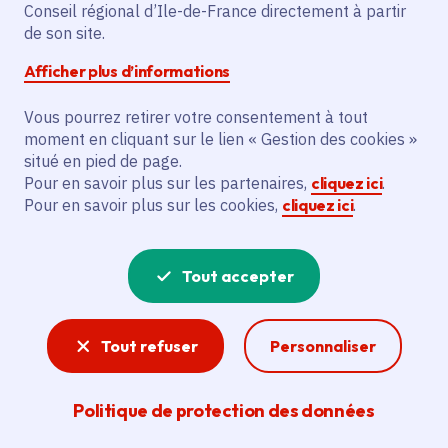
Conseil régional d’Ile-de-France directement à partir
Partager
de son site.
Afficher plus d’informations
Partager sur Facebook
Partager sur Twitter
Partager sur Linkedin
Copier dans le presse-papier
Vous pourrez retirer votre consentement à tout
moment en cliquant sur le lien « Gestion des cookies »
situé en pied de page.
Pour en savoir plus sur les partenaires,
cliquez ici
.
Pour en savoir plus sur les cookies,
cliquez ici
.
La Région soutient les PME et ETI
industrielles du secteur aéronautique
Tout accepter
et spatial dans la réalisation de leur
feuille de route de transformation
Tout refuser
Personnaliser
pour répondre aux enjeux de la filière,
en cohérence avec le référentiel Aero
Politique de protection des données
Excellence™ du GIFAS.