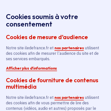
Panneau de gestion des cookies
Aller au menu
Aller au contenu principal
Aller au pied de page
Aller au chatbot
Menu
Je re
Cookies soumis à votre
Cap vers
Aides et appels à projets
Accueil
consentement
l'Aero Excellence
Cookies de mesure d’audience
Notre site iledefrance.fr et
nos partenaires
utilisent
Aide
Emploi
des cookies afin de mesurer l’audience du site et de
ses services embarqués.
Cap vers l'Aero
Afficher plus d’informations
Excellence
Cookies de fourniture de contenus
multimédia
Public
Très petites entreprises, Petites et moyennes
entreprises, Entreprises de taille intermédiaire
Notre site iledefrance.fr et
nos partenaires
utilisent
des cookies afin de vous permettre de lire des
contenus (vidéos, audio et autres) proposés par le