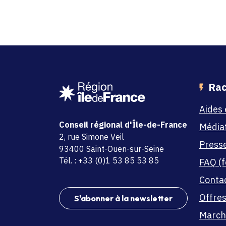
Rac
Aides 
Conseil régional d'Île-de-France
Média
adresse
2, rue Simone Veil
Press
code postal et commune
93400 Saint-Ouen-sur-Seine
Tél. : +33 (0)1 53 85 53 85
FAQ (f
Conta
Offres
S'abonner à la newsletter
March