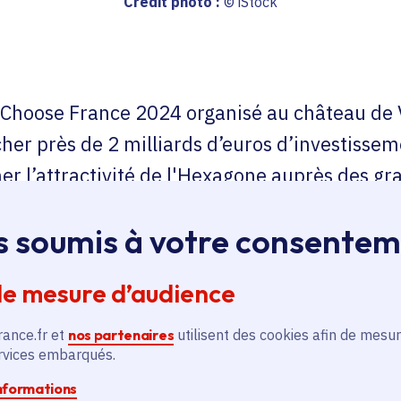
Crédit photo :
© iStock
hoose France 2024 organisé au château de Ve
her près de 2 milliards d’euros d’investissem
mer l’attractivité de l'Hexagone auprès des 
a la création de 1500 emplois dans la région
s soumis à votre consente
de mesure d’audience
rance.fr et
nos partenaires
utilisent des cookies afin de mesur
ervices embarqués.
e Paris 2024 et alors que la révolution des transports 
informations