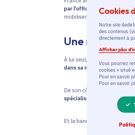
France avec l’arrivée procha
par l’officialisation d’une
Cookies d
mobiliseront
près de 2
milli
Notre site iledef
des contenus (vi
Une nouvelle u
directement à par
Afficher plus d’
À lui seul, le groupe pharma
Vous pourrez ret
dans sa nouvelle usine de V
cookies » situé 
Pour en savoir p
Pour en savoir p
De son côté,
le géant de l’i
spécialisés dans le quantiqu
Et la banque Morgan Stanle
Politi