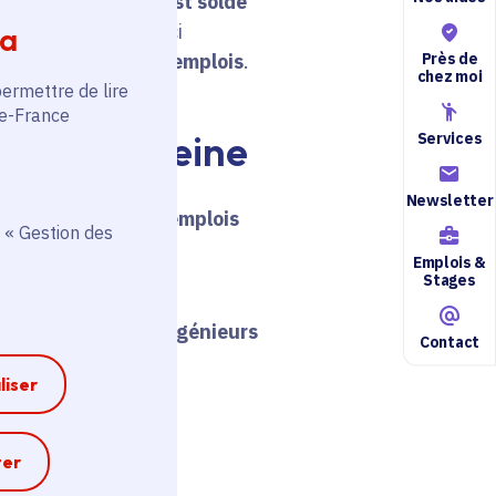
e France 2024 s’est soldé
nce
. Au total, ceux-ci
ia
Près de
a
création de 1
500 emplois
.
chez moi
permettre de lire
de-France
Vitry-sur-Seine
Services
Newsletter
euros et créera 350 emplois
 « Gestion des
Emplois &
Stages
e chercheurs et d’ingénieurs
Contact
liser
 à Paris.
e
ter