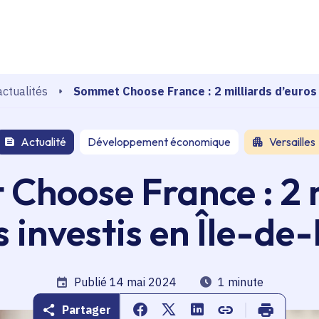
echerche
Sommet Choose France : 2 milliards d’euros 
actualités
Actualité
Développement économique
Versailles
Choose France : 2 m
s investis en Île-de
Date de publication
Publié 14 mai 2024
Temps de lecture
1 minute
Partager
Partager sur Facebook
Partager sur Twitter
Partager sur Linkedin
Copier dans le pr
Imprimer