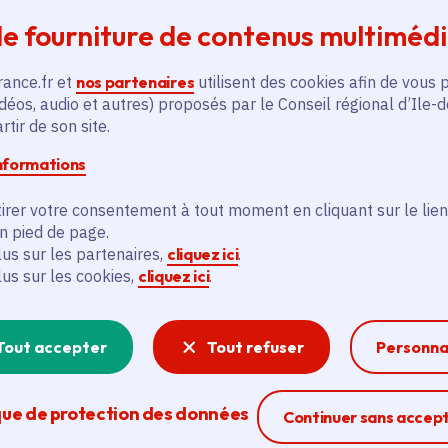
ine des lignes du Grand Paris Express,
le sommet Choos
 quinzaine de grands projets économiques en Île-de-Fra
e fourniture de contenus multiméd
ards d’euros d’investissement privés
et permettront l
rance.fr et
nos partenaires
utilisent des cookies afin de vous 
déos, audio et autres) proposés par le Conseil régional d’Ile-
sine Sanofi verra le jour à 
tir de son site.
informations
ceutique français
Sanofi investira plus d’1
milliard d’
irer votre consentement à tout moment en cliquant sur le lien
itry-sur-Seine (94)
.
en pied de page.
lus sur les partenaires,
cliquez ici
.
lus sur les cookies,
cliquez ici
.
nformatique IBM créera dès l’an prochain 50 emplois d
e sur son site de Paris Saclay (91).
Tout accepter
Tout refuser
Personna
y créera
100 nouveaux postes
dans son hub de trading
que de protection des données
Ferme la modal
Continuer sans accep