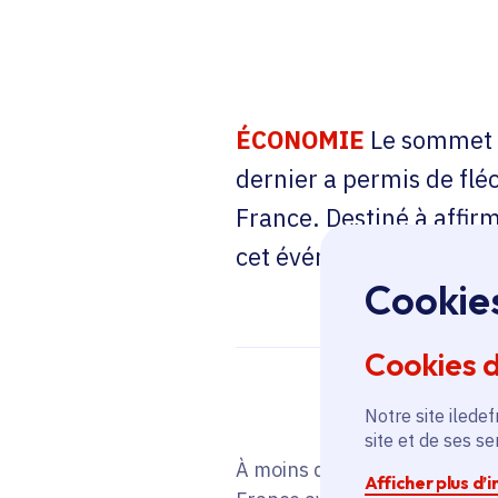
ÉCONOMIE
Le sommet C
dernier a permis de fléc
France. Destiné à affir
cet événement permettr
Cookie
Cookies 
Notre site iledef
site et de ses s
À moins de 3 mois des Jeux d
Afficher plus d’