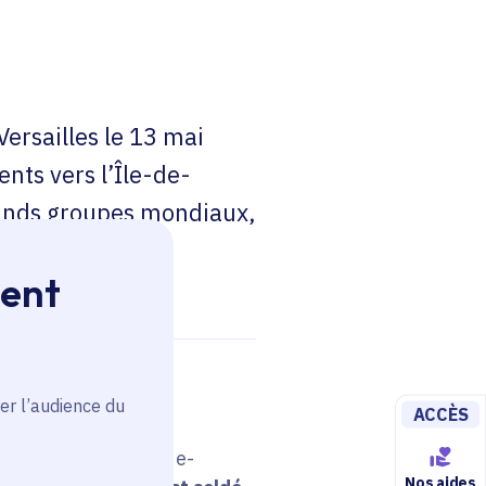
rsailles le 13 mai
ents vers l’Île-de-
grands groupes mondiaux,
.
ment
er l’audience du
ACCÈS
se poursuit en Île-de-
Nos aides