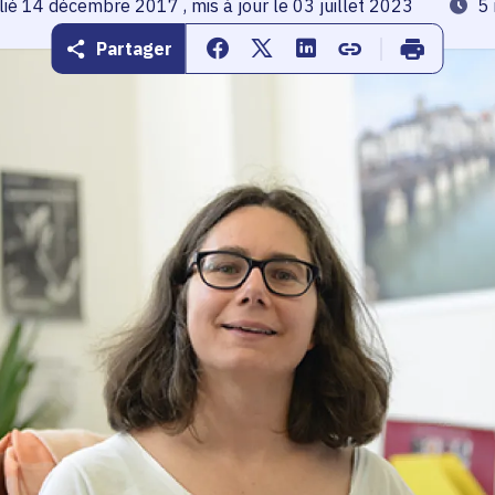
 publication
ié 14 décembre 2017 , mis à jour le 03 juillet 2023
Temps
5 
Partager
Partager sur Facebook
Partager sur Twitter
Partager sur Linkedin
Copier dans le pr
Imprimer