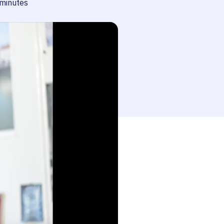
 de lecture
minutes
esse-papier