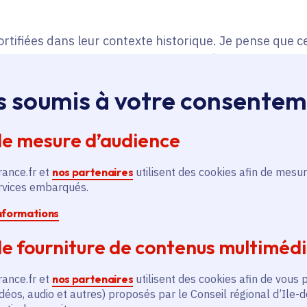
ortifiées dans leur contexte historique. Je pense que ce
agricoles mais aussi des marqueurs féodaux : ils sont 
ourquoi j’ai finalement choisi d’associer dans mon étude
s soumis à votre consente
nt des lieux où résidaient les seigneurs locaux ou leur 
embles architecturaux font d’ailleurs écho aux châte
de mesure d’audience
rance.fr et
nos partenaires
utilisent des cookies afin de mesur
ervices embarqués.
image
informations
e fourniture de contenus multiméd
rance.fr et
nos partenaires
utilisent des cookies afin de vous 
déos, audio et autres) proposés par le Conseil régional d’Ile-