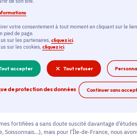
tir de son site.
informations
irer votre consentement à tout moment en cliquant sur le lien
en pied de page.
lus sur les partenaires,
cliquez ici
.
lus sur les cookies,
cliquez ici
.
Crédit photo :
© Région île-de-France
Tout accepter
Tout refuser
Personna
que de protection des données
Ferme la modal
Continuer sans accep
ssance de ce patrimoine en particulier en Île-de-Franc
fiées comme des composantes « caractéristiques » du te
es fortifiées a sans doute suscité davantage d’études
, Soissonnais…), mais pour l’Île-de-France, nous avo