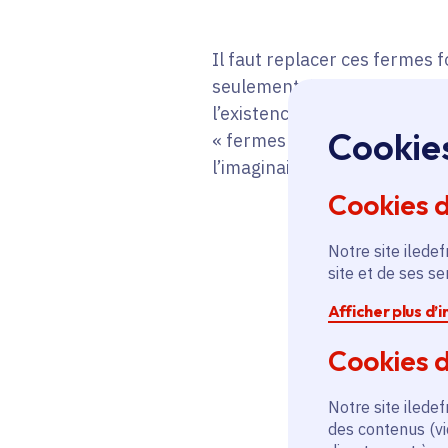
Il faut replacer ces fermes f
seulement des exploitations 
l’existence d’un fief. C’est p
Cookie
« fermes fortifiées » : ce so
l’imaginaire commun ces ens
Cookies 
Notre site iledef
site et de ses s
Agrandir l'
Afficher plus d’
Cookies d
Notre site iledef
des contenus (vi