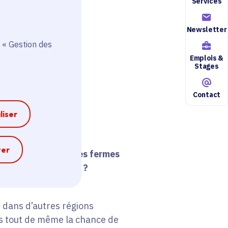
Services
Newsletter
 « Gestion des
Emplois &
Stages
Contact
liser
e
ter
e ? Les manoirs et les fermes
rritoire francilien ?
 dans d’autres régions
ns tout de même la chance de