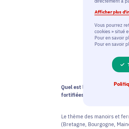
directement à par
Afficher plus d’
Vous pourrez ret
cookies » situé 
Pour en savoir p
Pour en savoir p
Politi
Quel est l’état de la connai
fortifiées sont-elles identi
Le thème des manoirs et ferm
(Bretagne, Bourgogne, Maine