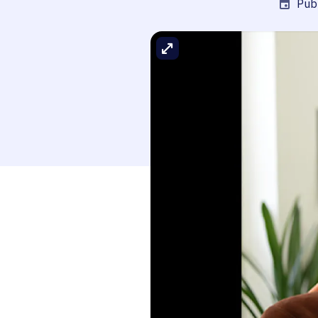
Date de
Publ
Agrandir l'image