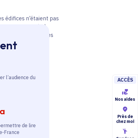
s édifices n’étaient pas
toujours associés à
 les « manoirs » et les
ment
représentant. Dans
aux…
er l’audience du
ACCÈS
Nos aides
ia
Près de
chez moi
permettre de lire
de-France