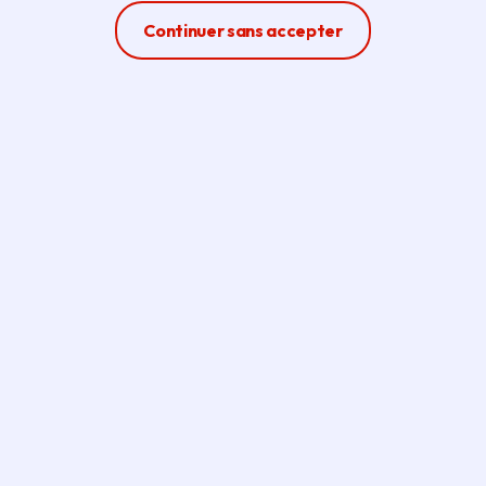
Ferme la modale
Continuer sans accepter
Crédit photo :
Je filme le métier qui me plaît
CONCOURS
Les gagnants 2023 du
concours qui invite les jeunes à découvrir
les métiers en les filmant ont été dévoilés
ce 25 mai 2023 au Grand Rex à Paris.
Parmi eux, les jeunes ayant travaillé aux
vidéos primées dans la catégorie des
métiers de la restauration du patrimoine,